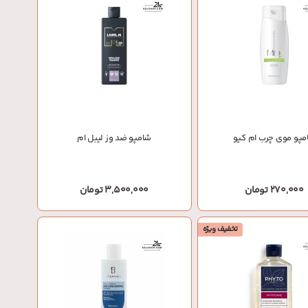
مپو موی چرب ام کیو
شامپو ضد وز لیبل ام
270,000 تومان
3,500,000 تومان
تخفیف ویژه