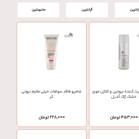
زانترین
گرانترین
محبوبترین
ت کننده بیوتین و کلاژن موی
شامپو فاقد سولفات خیلی ملایم بیوتی
خشک ژاک آندرل
کر
453,000 تومان
228,000 تومان