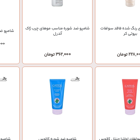
 رنگ شده فاقد سولفات
شامپو ضد شوره مناسب موهای چرب ژاک
شامپو ضد
بیوتی کر
آندرل
000
228 تومان
362,000 تومان
0
لفات اولترا جنتل کاتوس
شامپو ضد شوره کاتوس
شامپو 