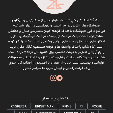
وند. اگر این عارضه تنها به علت تغییر فصل ایجاد شود ممکن است 
برسان‌ و ماسک‌های مرطوب کننده استفاده کنید؛ بنابراین قبل از خری
 پزشک مشورت کنید که از نداشتن دیگر مشکلات پوستی چون پسوریاز
با ترکیباتی چون زینک، زغال، سالیسیک 
فروشگاه اینترنتی کاج شاپ به عنوان یکی از معتبرترین و بزرگترین
 نوع ترکیبات به کار رفته قیمت شامپوها می‌تواند متغیر باشد.
فروشگاه‌های آنلاین لوازم آرایشی و بهداشتی در ایران شناخته
می‌شود. این فروشگاه با هدف فراهم کردن دسترسی آسان و مطمئن
پو کراتینه
مشتریان به محصولات مراقبت از پوست، مراقبت مو، آرایشی، عطر و
ادکلن‌های اورجینال از برندهای ایرانی و خارجی فعالیت خود را آغاز کرده
ه می‌دانید کراتین بخش مهمی از ساختار مو است. معمولا افراد با مر
است. کاج شاپ با حذف واسطه‌ها و عرضه مستقیم کالا، امکان خرید
خش زیادی از کراتین موی خود را از دست می‌دهند. در این صورت مو ب
لوازم آرایشی اصل را با قیمت مناسب برای هموطنان فراهم کرده است.
کراتینه می‌توان بخشی از کراتین از دست رفته را به مو بازگرداند.
هدف این فروشگاه ایجاد تجربه‌ای متفاوت از خرید اینترنتی محصولات
آرایشی و پوستی است؛ تجربه‌ای همراه با اطمینان از اصالت کالا، تنوع
امپو ضد شپش
برند، قیمت رقابتی و ارسال سریع به سراسر کشور.
ها به منظور از بین بردن شپش، روی سر افراد است. ریشه‌کن کرد
رسد. کودکان به علت بازی‌ها و فعالیت‌های گروهی بیشتر در معر
م خرید شامپو باید توجه کنید که این شامپوها معمولا خود حشره ر
رچه قیمت شامپو‌های قوی‌تر بیشتر است؛ ولی با یک بار استفاده، از ش
برندهای پرطرفدار
پو و بهترین برندهای شامپو!
CYSPERSA
BRIGHT MAX
PRIME
RF
VOCHE
د برندها و تنوع محصولاتشان، انتخاب زیادی برای خرید شامپو به افراد