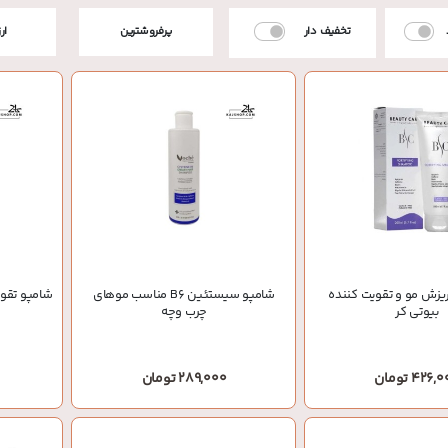
تخفیف دار
پرفروشترین
ار
یزش مو و تقویت کننده
شامپو سیستئین B6 مناسب موهای
شامپو تقوی
بیوتی کر
چرب وچه
426 تومان
289,000 تومان