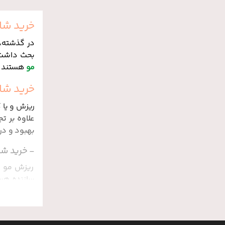
خرید شا
در گذشته، 
بحث داشت؛ 
مو
هستند ک
خرید شا
ریزش و یا 
علاوه بر ت
بهبود و در
- خرید ش
ریزش مو غا
سازنده هست
- خرید شا
شوره بر اث