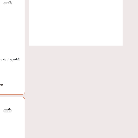
شامپو اوره و
000