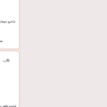
شامپو موهای
,000
شامپو فاقد سو