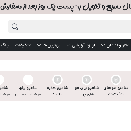
عطر و ادکلن
لوازم آرایشی
بهترین‌ها
تخفیفات
بلاگ
شامپو مو های
شامپو برای مو
شامپو تغذیه
شامپو برای
شامپو
رنگ شده
های چرب
کننده
موهای معمولی
موهای