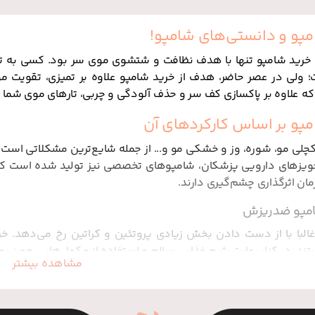
مپو و دانستی‌های شامپو!
خرید شامپو تنها با هدف نظافت و شتشوی موی سر بود. کسی به ترک
ولی در عصر حاضر، هدف از خرید شامپو علاوه بر تمیزی، تقویت مو
ه علاوه بر پاکسازی کف سر و حذف آلودگی و چربی، تارهای موی شما را
مپو بر اساس کارکردهای آن
کچلی مو، شوره، وز و خشکی مو و... از جمله شایع‌ترین مشکلاتی است که
جویزهای دارویی پزشکان، شامپوهای تخصصی نیز تولید شده است که 
مان اثرگذاری چشم‌گیری دارند.
امپو ضدریزش
لبا با از دست دادن بخش زیادی پروتئین و کراتین رخ می‌دهد. خ
ند، در کنار رعایت رژیم غذایی سالم و استفاده از مکمل‌هایی چون روی 
مشاهده بیشتر
مپو ضد شوره
ر چربی بیش از حد سر و یا سایر مشکلات پوستی به‌وجود می‌آید. بعض