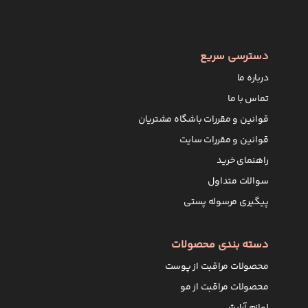
عارضه می‌ش
بیشتر از آ
یابید و با
دسترسی سریع
اساس برند و
درباره ما
- خرید شام
تماس با ما
قوانین و مقررات باشگاه مشتریان
همان‌طور ک
مو هستند ب
قوانین و مقررات سایت
خرید شامپو 
راهنمای خرید
- خرید ش
سوالات متداول
پیگیری مرسوله پستی
این شامپو
به‌نظر می‌
شوند. هنگا
دسته بندی محصولات
ندارند. اگ
محصولات مراقبت از پوست
خرید شام
محصولات مراقبت از مو
افزایش تعدا
لوازم آرایشی