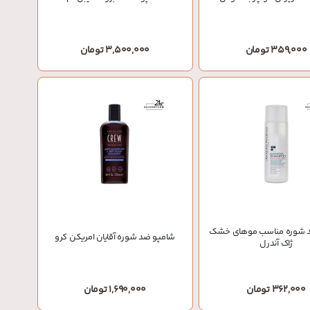
359,000 تومان
3,500,000 تومان
 شوره مناسب موهای خشک
شامپو ضد شوره آقایان امریکن کرو
ژاک آندرل
362,000 تومان
1,690,000 تومان