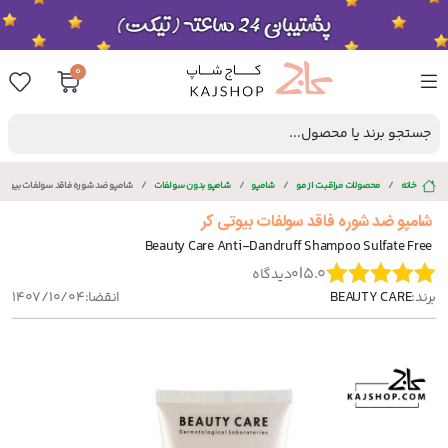
0
جستجو برند یا محصول...
خانه
محصولات مراقبت از مو
شامپو
شامپو بدون سولفات
شامپو ضد شوره فاقد سولفات بیوتی 
شامپو ضد شوره فاقد سولفات بیوتی کر
Beauty Care Anti-Dandruff Shampoo Sulfate Free
|
5.0
0
دیدگاه
برند:
BEAUTY CARE
انقضا:
1407/10/04