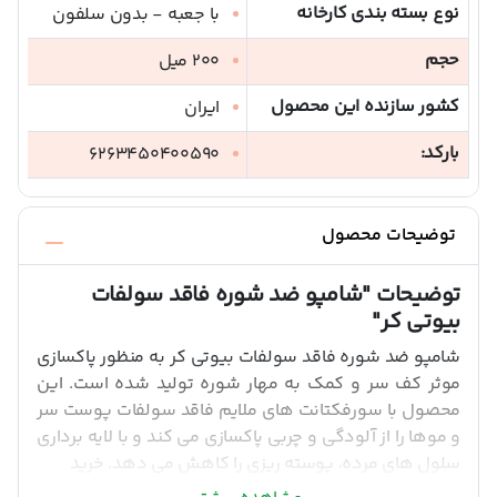
نوع بسته بندی کارخانه
با جعبه - بدون سلفون
حجم
200 میل
کشور سازنده این محصول
ایران
بارکد:
6263450400590
توضیحات محصول
توضیحات
"شامپو ضد شوره فاقد سولفات
بیوتی کر"
شامپو ضد شوره فاقد سولفات بیوتی کر به منظور پاکسازی
موثر کف سر و کمک به مهار شوره تولید شده است. این
محصول با سورفکتانت های ملایم فاقد سولفات پوست سر
و موها را از آلودگی و چربی پاکسازی می کند و با لایه برداری
سلول های مرده، پوسته ریزی را کاهش می دهد. خرید