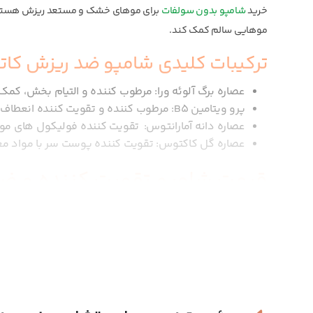
خرید
شامپو بدون سولفات
برای موهای خشک و مستعد ریزش هستید،
موهایی سالم کمک کند.
ترکیبات کلیدی شامپو ضد ریزش ک
عصاره برگ آلوئه ورا: مرطوب کننده و التیام بخش، ک
پرو ویتامین B5: مرطوب کننده و تقویت کننده انعطاف پذیری مو
عصاره دانه آمارانتوس: تقویت کننده فولیکول های م
عصاره گل کاکتوس: تقویت کننده پوست سر با مواد م
قیمت شامپو تقویت کننده و ضد
محصولات فاقد سولفات از ایمن ترین شوینده ها برای پاکسازی پ
است که حس تمیزی عمقی را به همراه آرامش پوست سر برایتان به ا
و مسافرت است. علاوه بر این با وجود بهره گیری از فرمولاسیون 
اقتصادی و کامل به صرفه برای شستشوی روزانه سر محسوب می شو
خرید شامپو ضد ریزش مو خشک