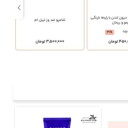
ون لندن با رایحه نارنگی،
شامپو
شامپو ضد وز لیبل ام
مو و ریحان
65
31%
45 تومان
3,500,000 تومان