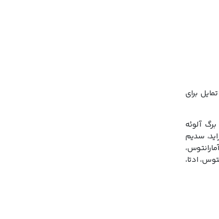
برای مثال
اهید کرد.
نار کاهش
یزش مو
رسال
ایل برای
برگ آلوئه
نیوم کلراید، سدیم
ید، عصاره دانه آمارانتوس،
گل کاکتوس، ادتا،