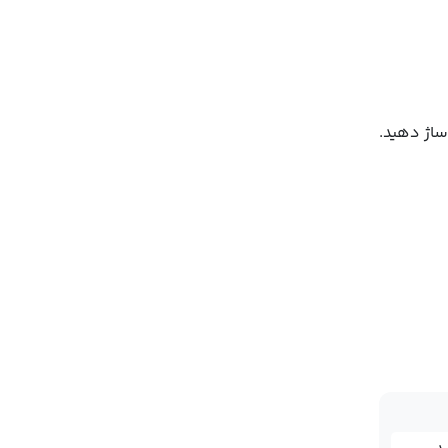
 1-2 دقیقه با نوک انگشت ماساژ دهید.