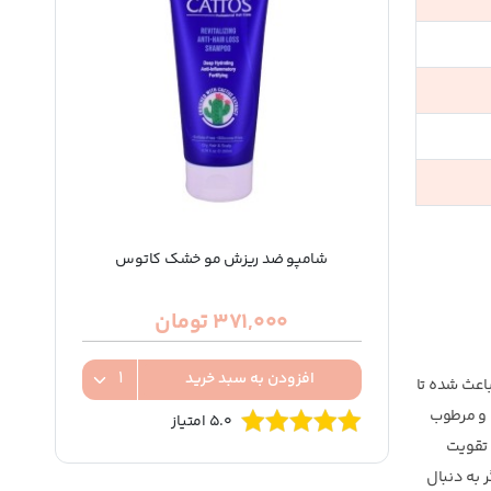
شامپو ضد ریزش مو خشک کاتوس
371,000 تومان
افزودن به سبد خرید
اعث شده تا
یبات آبرسان و مرطوب
5.0 امتیاز
 تقویت
 به دنبال