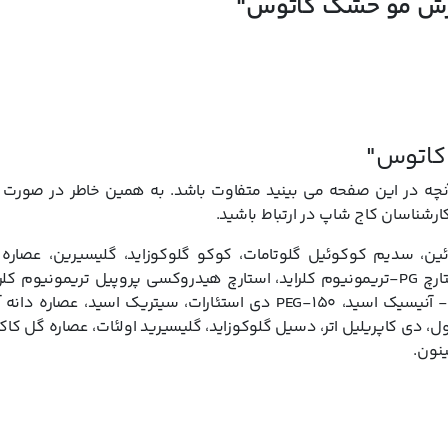
زش مو خشک کاتوس"
ش مو داشته باشید. چون ریزش مو دلایل مختلفی می تواند داشته باشد و اگر 
چربی کف سر برای کنترل ریزش می پردازد، بیشتر خشکی کف سرتان را تشدید خو
رده است. این محصول به طور اختصاصی برای پوست سر خشک فرموله شده و در ک
 لطافت ساقه موها، استفاده از ماسک موهای کاتوس در کنار خرید شامپو ضد ر
خ انقضای معتبر و طولانی در
کاج شاپ
موجود است و با تضمین اصالت برایتان ا
کاتوس"
 در این صفحه می بینید متفاوت باشد. به همین خاطر در صورت تم
کارشناسان کاج شاپ در ارتباط باشید.
ئین، سدیم کوکوئیل گلوتامات، کوکو گلوکوزاید، گلیسیرین، عصاره 
باربادنسیس، سدیم PCA، هیدروکسی پروپیل اکسیدایز استارچ PG-تریمونیوم کلراید، استارچ هیدروکسی پروپیل تریمو
لاکتات، سدیم کلراید، اوره، لاکتیک اسید، لوولینیک اسید، P- آنیسیک اسید، PEG-150 دی استئارات، سیتریک اس
ر هیدروکسی پروپیل تریمونیوم کلراید، D-پانتنول، دی کاپریلیل اتر، دسیل گلوکوزاید، گلیسیرید اولئات، عصاره 