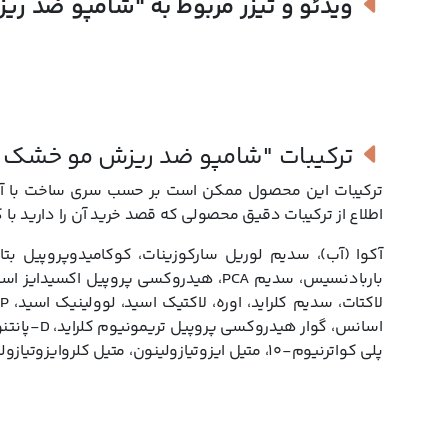
ویدئو و تیزر مربوط به
"شامپو ضد ری
اگر پوست سرتان خشک است باید دقت بیشتری در خرید شامپو ضد ریز
شامپو ضد ریزش موی چرب تهیه کنید، از آنجایی که به کاهش ترشح 
برند کاتوس با تولید شامپو ضد ریزش مو خشک کار شما را راحت ک
ریزش به تامین رطوبت کف سر نیز کمک می کند. برای تقویت نرمی و
کاتوس می تواند کمک کننده باشد. تمام محصولات برند کاتوس با تاری
ترکیبات
"شامپو ضد ریزش مو خشک 
خواهد شد.
ترکیبات این محصول ممکن است بر حسب سری ساخت با آنچه
اطلاع از ترکیبات دقیق محصولی که قصد خرید آن را دارید با 
آکوا (آب)، سدیم لوریل سارکوزینات، کوکامیدوپروپیل بتا
اسانس، گوا
پلی کواترنیوم-10، متیل ایزوتیازولینون، متیل کلروایزوتیازولینون.