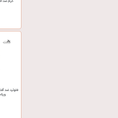
کرم ضد آف
فلوئید ضد آفت
ویتامی