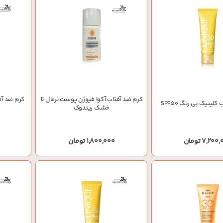
کرم ضد آفتاب آکوا فیوژن پوست نرمال تا
کرم ضد آف
لینیک بی رنگ SPF50
خشک ریندوک
7,20 تومان
1,800,000 تومان