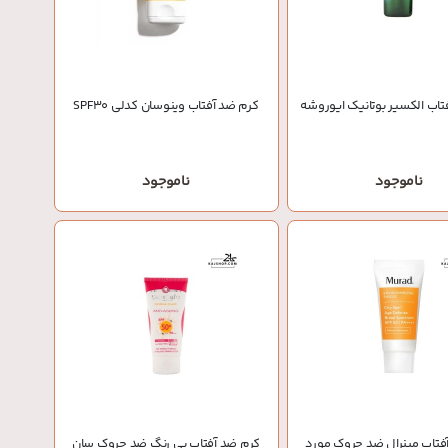
تاب الکسیر بوتانیک ایوروشه
کرم ضد آفتاب وینوسان کدلی SPF30
ناموجود
ناموجود
فتاب مینرال ضد چروک مورد
کرم ضد آفتاب بی رنگ ضد چروک سان