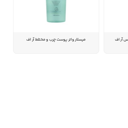
 آر اف
میسلار واتر پوست چرب و مختلط آر اف