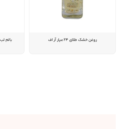
روغن خشک طلای 24 عیار آر اف
بالم لب 