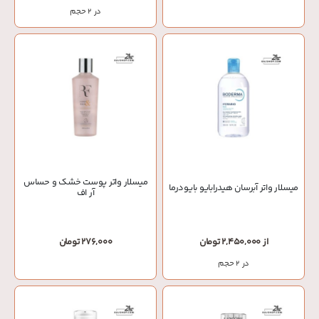
در 2 حجم
میسلار واتر پوست خشک و حساس
میسلار واتر آبرسان هیدرابایو بایودرما
آر اف
از 2,450,000 تومان
276,000 تومان
در 2 حجم