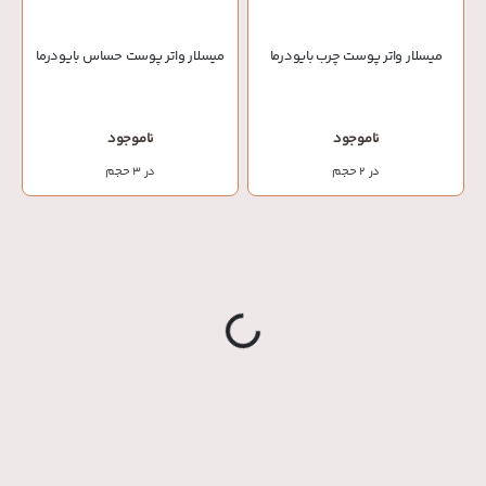
میسلار واتر پوست چرب بایودرما
میسلار واتر پوست حساس بایودرما
ناموجود
ناموجود
در 2 حجم
در 3 حجم
g
...
L
o
a
di
n