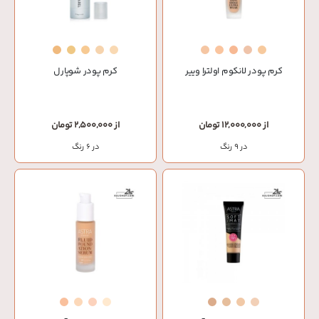
کرم پودر لانکوم اولترا وییر
کرم پودر شوپارل
از 12,000,000 تومان
از 2,500,000 تومان
در 9 رنگ
در 6 رنگ