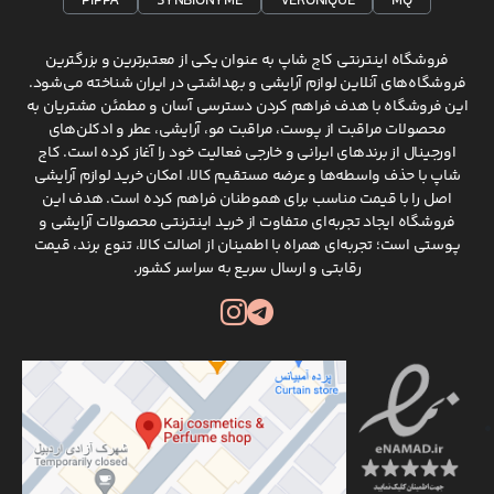
PIPPA
SYNBIONYME
VERONIQUE
MQ
پوست خشک
کرم پودر مایع یا کرمی با ترکیبات مرطوب‌کننده
فروشگاه اینترنتی کاج شاپ به عنوان یکی از معتبرترین و بزرگترین
پوست مختلط
کرم پودر سبک بر پایه آب
فروشگاه‌های آنلاین لوازم آرایشی و بهداشتی در ایران شناخته می‌شود.
این فروشگاه با هدف فراهم کردن دسترسی آسان و مطمئن مشتریان به
پوست حساس
کرم پودر بدون پارابن، ضدحساسیت، دارای ویتام
محصولات مراقبت از پوست، مراقبت مو، آرایشی، عطر و ادکلن‌های
اورجینال از برندهای ایرانی و خارجی فعالیت خود را آغاز کرده است. کاج
پوست سبزه
کرم پودر با تناژ طلایی، گندمی یا کاراملی
شاپ با حذف واسطه‌ها و عرضه مستقیم کالا، امکان خرید لوازم آرایشی
اصل را با قیمت مناسب برای هموطنان فراهم کرده است. هدف این
فروشگاه ایجاد تجربه‌ای متفاوت از خرید اینترنتی محصولات آرایشی و
راهنمای تشخیص کرم پودر اصل از تقلبی
پوستی است؛ تجربه‌ای همراه با اطمینان از اصالت کالا، تنوع برند، قیمت
تشخیص کرم پودر اصل از نمونه های تقلبی، به ویژه در
رقابتی و ارسال سریع به سراسر کشور.
برندهای محبوبی مانند فیت می، لورآل یا نایس، اهمیت زیادی
دارد؛ زیرا محصولات تقلبی نه تنها کیفیت آرایشی مطلوبی
ندارند، بلکه می توانند باعث آسیب های پوستی نیز شوند.
هنگام خرید، توجه داشته باشید بسته بندی های کرم پودر اصل
چاپ باکیفیت، نوشته های دقیق و بدون غلط املایی و درزهای
کاملا منظم دارد. دومین نکته، توجه به بافت و بوی محصول
است؛ نمونه های اصلی دارای بافت یکنواخت و بدون بوی تند یا