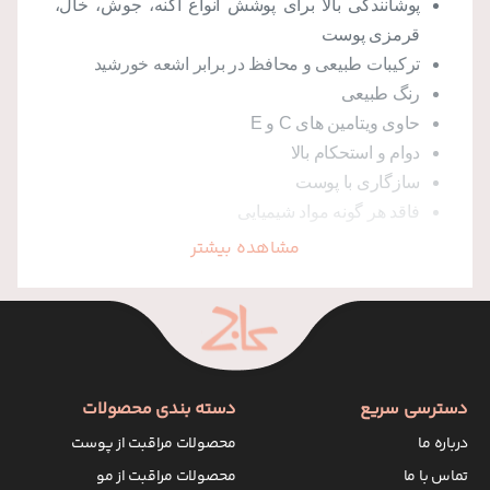
پوشانندگی بالا برای پوشش انواع آکنه، جوش، خال،
قرمزی پوست
ترکیبات طبیعی و محافظ در برابر اشعه خورشید
رنگ طبیعی
حاوی ویتامین های C و E
دوام و استحکام بالا
سازگاری با پوست
فاقد هر گونه مواد شیمیایی
مشاهده بیشتر
میزان محافظت کرم پودر
کرم پودرهای بدون SPF به طور اختصاصی برای محافظت در
برابر نور خورشید طراحی نشده اندو صرفا به عنوان
لوازم
آرایش صورت
استفاده می شود و جایگزین ضدآفتاب نیست.
البته مدل های SPF دار کرم پودر ها، می تواند به کاهش آفتاب
دسترسی سریع
دسته بندی محصولات
سوختگی و سایر مشکلات پوستی ناشی از اشعه های UV
درباره ما
محصولات مراقبت از پوست
آفتاب کمک کند. بررسی های سازمان پیشگیری از سرطان
نشان می دهد اکثر افراد لایه ای بسیار نازک از کرم پودر و
تماس با ما
محصولات مراقبت از مو