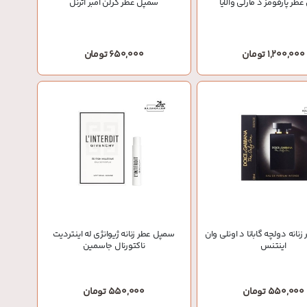
طر پارفومز د مارلی والایا
سمپل عطر گرلن امبر اترنل
1,200,000 تومان
650,000 تومان
نانه دولچه گابانا د اونلی وان
سمپل عطر زنانه ژیوانژی له اینتردیت
اینتنس
ناکتورنال جاسمین
550,000 تومان
550,000 تومان