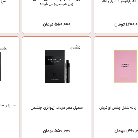
ه پارفومز د مارلی آتالیا
سمپل ع
وان میستریوس نایت)
1,200 تومان
550,000 تومان
سمپل عطر ز
زنانه شنل چنس او فرش
سمپل عطر مردانه ژیوانژی جنتلمن
1,49 تومان
550,000 تومان