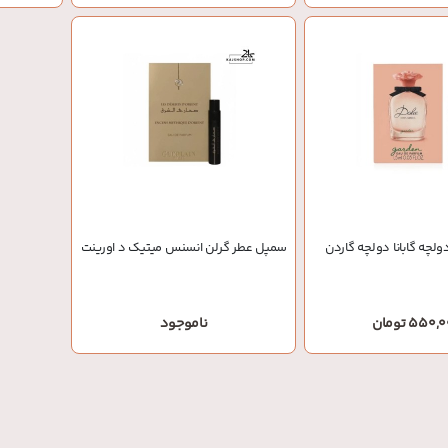
لچه گابانا دولچه گاردن
سمپل عطر گرلن انسنس میتیک د اورینت
550 تومان
ناموجود
o
a
d
i
n
g
.
.