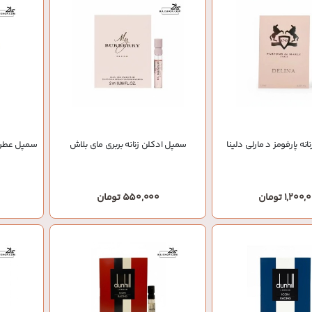
نه پارفومز د مارلی دلینا
سمپل ادکلن زنانه بربری مای بلاش
سمپل عطر م
1,200 تومان
550,000 تومان