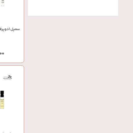
سمپل ادوپرفی
,000