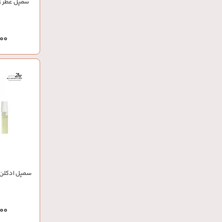
سمپل عطر زنان
,000
سمپل ادکلن 
0,000