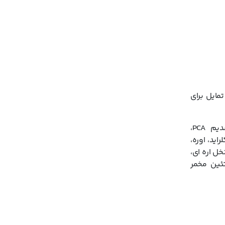
خاص است.
 تمام
 بیش از حد
ک یا
ایل برای
آکوا (آب)، سدیم لوریل سارکوزینات، کوکامیدوپروپیل بتائین، سدیم کوکوئیل گلوتامات، کوکو گلوکوزاید، گلیسیرین، سدیم PCA،
کلراید، اوره،
میوه نخل اره ای،
سینامید، پروتئین مخمر