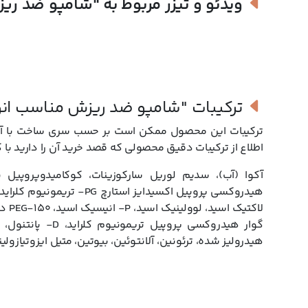
ویدئو و تیزر مربوط به
"شامپو ضد ریز
برند کاتوس با تولید شامپوهای ضد ریزش بدون سولفات متنوع به د
شامپو ضد ریزش مناسب انواع مو کاتوس برای استفاده عمومی طراحی
مشکلات پوست سر خود داشته باشند. در حالی که کاتوس شامپوهای ض
کف سر درگیر هستید، آن ها انتخاب بهتری در سبد خرید شامپو ضد 
استفاده از مشاوره تخصصی و رایگان با کارشناسان
کاج شاپ
، به شما
ترکیبات
"شامپو ضد ریزش مناسب انو
ترکیبات این محصول ممکن است بر حسب سری ساخت با آنچه
اطلاع از ترکیبات دقیق محصولی که قصد خرید آن را دارید با 
هیدروکسی پروپیل اکسیدایز 
لاکت
هیدرولیز شده، ترئونین، آلانتوئین، بیوتین، متیل ایزوتیازولین