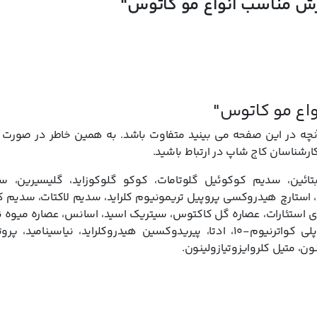
ش مناسب انواع مو کاتوس"
نبال پاسخگویی به نیازهای مختلف مشتریان و افزایش اثربخشی برای مشکلات 
 شده و برای کسانی مناسب است که می خواهند تنها با یک شامپو جوابی برای
د ریزش تخصصی نیز تولید می کند که اگر با مشکلاتی مانند چربی و یا خشکی
ریزش مو برای شما خواهند بود. پیش از انتخاب محصول، مطالعه مشخصات هر ی
 در انتخابی دقیق و متناسب با نیاز شما کمک خواهد کرد.
اع مو کاتوس"
 در این صفحه می بینید متفاوت باشد. به همین خاطر در صورت تم
کارشناسان کاج شاپ در ارتباط باشید.
استارچ PG- تریمونیوم کلراید، استارچ هیدروکسی پروپیل تریمونیوم کلراید، سدیم لاکتات، سدیم 
یک اسید، لوولینیک اسید، P- انیسیک اسید، PEG-150 دی استئارات، عصاره گل کاکتوس، سیتریک اسید، اسانس، عصاره 
گوار هیدروکسی پروپیل تریمونیوم کلراید، D- پانتنول، پلی کواترنیوم-10، ادتا، پیریدوکسین هیدروکلراید، نیا
ون، متیل کلروایزوتیازولینون.