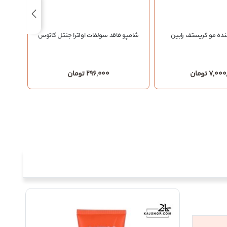
شامپو ا
نده مو کریستف رابین
شامپو فاقد سولفات اولترا جنتل کاتوس
7, تومان
296,000 تومان