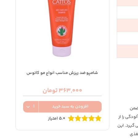
شامپو ضد ریزش مناسب انواع مو کاتوس
363,000 تومان
افزودن به سبد خرید
 ضمن
دگی را از
5.0 امتیاز
 گیرد. این
مغذی