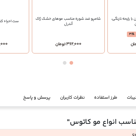
ا رایحه نارنگی،
شامپو ضد شوره مناسب موهای خشک ژاک
ست احیاء کن
ن
آندرل
31%
362,000 تومان
000,000
یبات
طرز استفاده
نظرات کاربران
پرسش و پاسخ
اسب انواع مو کاتوس"
6