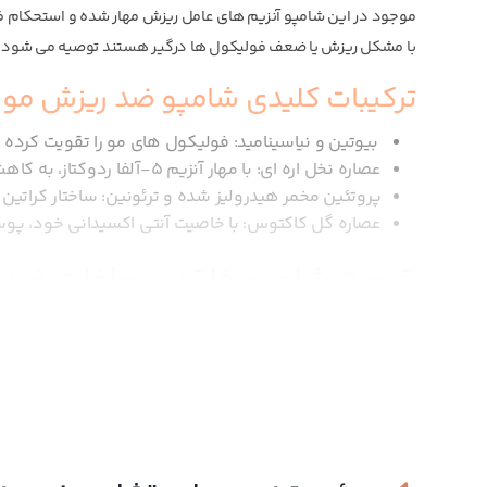
موجود در این شامپو آنزیم های عامل ریزش مهار شده و استحکام فول
با مشکل ریزش یا ضعف فولیکول ها درگیر هستند توصیه می شود.
ترکیبات کلیدی شامپو ضد ریزش مو
بیوتین و نیاسینامید: فولیکول های مو را تقویت کرده
عصاره نخل اره ای: با مهار آنزیم 5-آلفا ردوکتاز، به کاهش ریزش مو کمک می کند.
پروتئین مخمر هیدرولیز شده و ترئونین: ساختار کراتین 
عصاره گل کاکتوس: با خاصیت آنتی اکسیدانی خود، پوس
قیمت شامپو فاقد سولفات ضد ر
شامپو ضد ریزش مناسب انواع مو کاتوس، با قیمتی رقابتی و مقرون به
مراقبت روزانه از موهای شماست. فرمولاسیون متعادل شامپو کاتوس،
دیده کمک می کند و در عین حال برای پوست های حساس نیز ملایم اس
یا رنگ شده) بتوانند از این محصول استفاده کنند. بسته بندی تیوپی 
خرید شامپو ضد ریزش مناسب ان