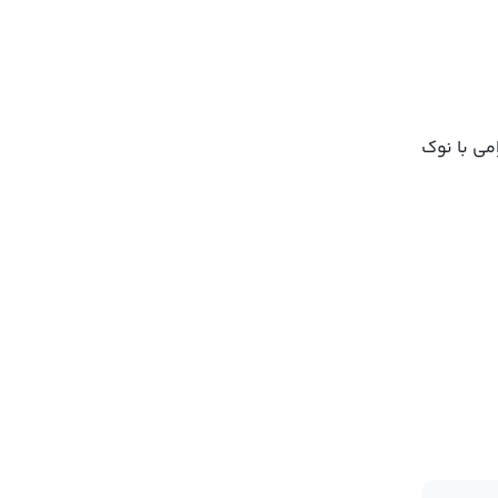
اع مو کاتوس آغشته کنید. به مدت 1-2 دقیقه به آرامی با نوک