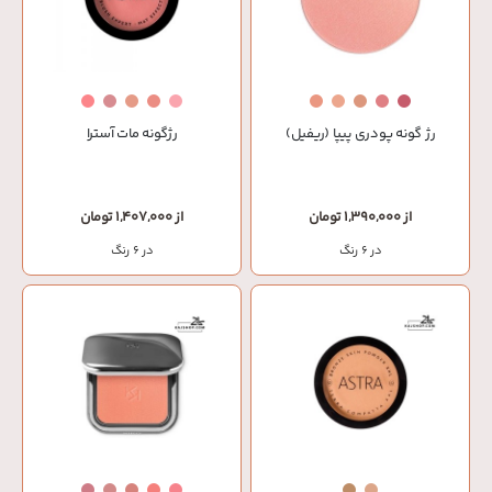
رژ گونه پودری پیپا (ریفیل)
رژگونه مات آسترا
از 1,390,000 تومان
از 1,407,000 تومان
در 6 رنگ
در 6 رنگ