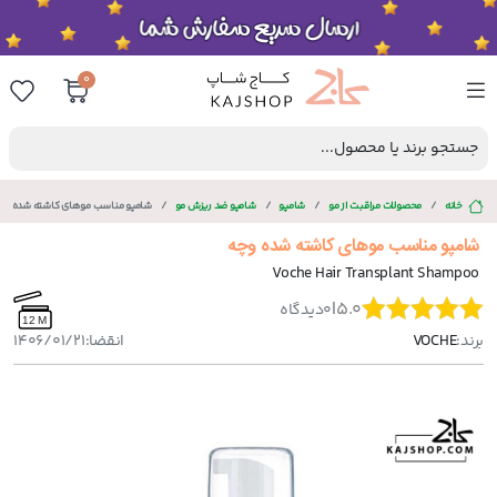
0
جستجو برند یا محصول...
خانه
محصولات مراقبت از مو
شامپو
شامپو ضد ریزش مو
شامپو مناسب موهای کاشته شده وچ
شامپو مناسب موهای کاشته شده وچه
Voche Hair Transplant Shampoo
|
5.0
0
دیدگاه
12 M
برند:
VOCHE
انقضا:
1406/01/21