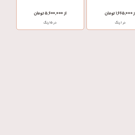
1,665,0 تومان
از 5,600,000 تومان
در 1 رنگ
در 15 رنگ