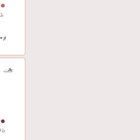
رژ 
از 1,176,000 تومان
رژ 