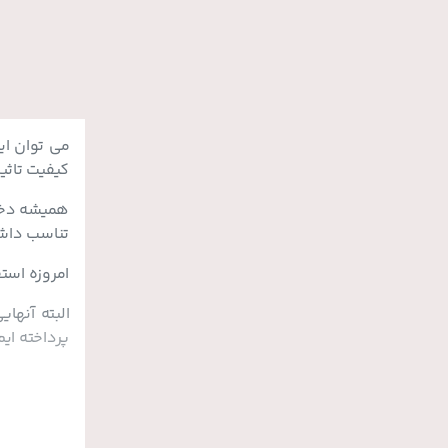
می توان ا
کیفیت تاثی
همیشه دختر
تناسب داشته
امروزه استف
البته آنها
پرداخته ایم