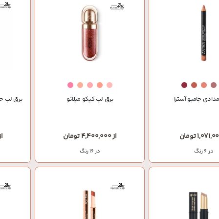
مدادی جامبو آسترا
برق لب کیکو میلانو
برق لب ح
از 4,400,000 تومان
از 553,000
در 6 رنگ
در 16 رنگ