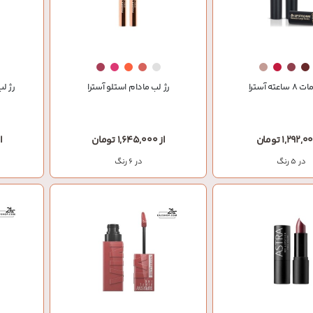
عته آسترا
رژ لب مادام استلو آسترا
رژ لب
از 1,645,000 تومان
از 000
در 5 رنگ
در 6 رنگ