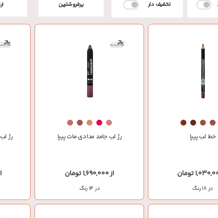
تخفیف دار
پرفروشترین
ار
خط لب پیپا
رژ لب جامد مدادی مات پیپا
رژ لب 
از 1,690,000 تومان
از 000
در 18 رنگ
در 14 رنگ