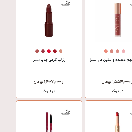
جم دهنده و شاین دار آسترا
رژ لب کرمی جدید آسترا
1, تومان
از 1,407,000 تومان
در 6 رنگ
در 10 رنگ