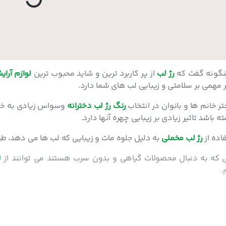
g
...
L
o
a
di
n
ینگونه گفت که
رژ لب
از پر کاربرد ترین و شاید محبوب ترین
لوازم آرای
ر مهمی بر سلامتی و زیبایی لب های شما دارد.
 خانم ها و بانوان در انتخاب
رنگ رژ لب دخترانه
وسواس زیادی به خرج 
 باشد تاثیر زیادی بر زیبایی چهره آنها دارد.
اده از
رژ لب مخملی
به دلیل جلوه مات و زیبایی که لب ها می دهد، طرف
یی که به دنبال محصولات گیاهی و بدون سرب هستند می توانند از
ت
.