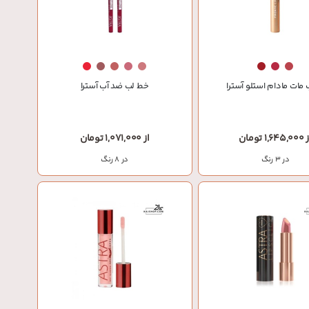
 مات مادام استلو آسترا
خط لب ضد آب آسترا
1,645, تومان
از 1,071,000 تومان
در 3 رنگ
در 8 رنگ