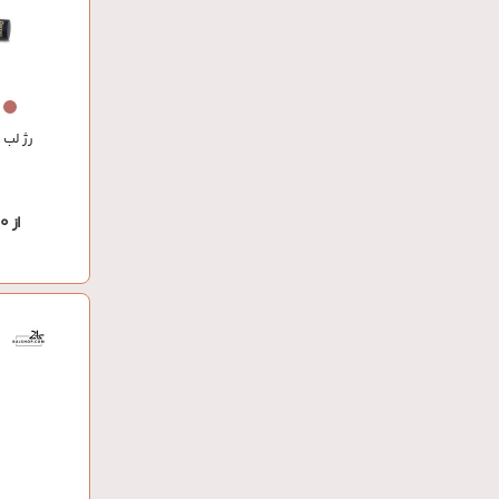
رژ لب مات 8 سا
از 1,292,000 تومان