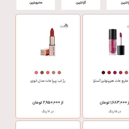
زانترین
گرانترین
محبوبترین
مایع مات هیپنوتیز آسترا
رژ لب پیپا مات مدل انوی
1,683, تومان
از 2,950,000 تومان
در 15 رنگ
در 12 رنگ