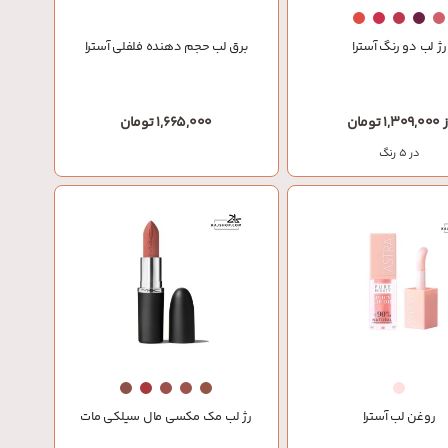
رژ لب دو رنگ آسترا
برق لب حجم دهنده فلفلی آسترا
1,309, تومان
1,665,000 تومان
در 5 رنگ
روغن لب آسترا
رژ لب مک مکسی‌ مال سیلکی مات