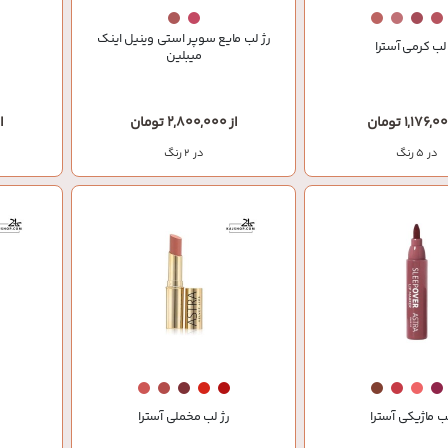
رژ لب مایع سوپر استی وینیل اینک
لب کرمی آسترا
میبلین
از 2,800,000 تومان
از 000
در 5 رنگ
در 2 رنگ
لب ماژیکی آسترا
رژ لب مخملی آسترا