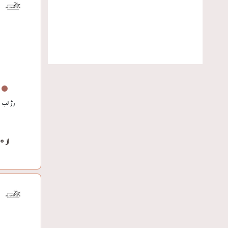
رژ لب 
از 1,071,000 تومان