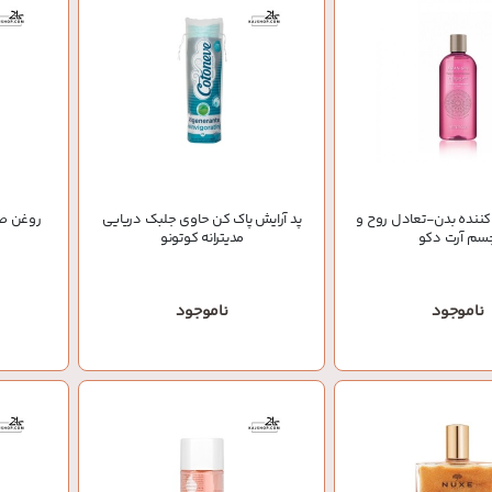
کننده بدن-تعادل روح و
پد آرایش پاک کن حاوی جلبک دريایی
روغن صو
سم آرت دکو
مديترانه کوتونو
ناموجود
ناموجود