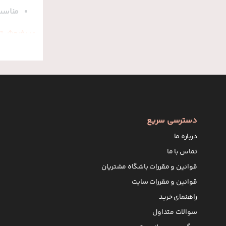
مناسب
: پرفروش‌ت
روغن ب
روغن 
روغن ب
روغن 
دسترسی سریع
استفاده رو
درباره ما
برای بهتری
تماس با ما
برابر شود.
قوانین و مقررات باشگاه مشتریان
همچنین ترک
قوانین و مقررات سایت
چرا روغن ب
راهنمای خرید
تضمین
سوالات متداول