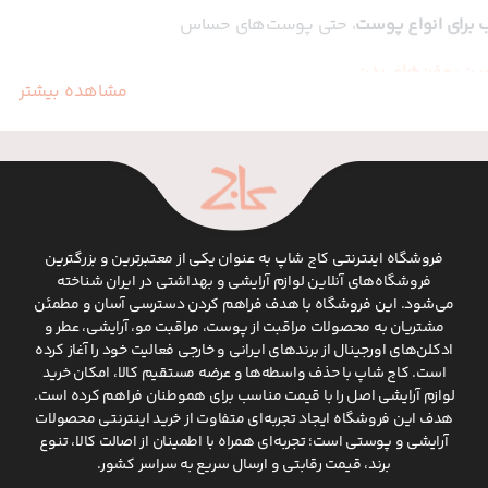
 برای انواع پوست
، حتی پوست‌های حساس
رین روغن‌های بدن
مشاهده بیشتر
دن آرگان – تغذیه و بازسازی پوست
بدن جوجوبا – رطوبت‌رسانی سبک و جذب سریع
دن نارگیل – نرم‌کننده و شاداب‌کننده پوست
بدن بادام – محافظت و افزایش لطافت پوست
فروشگاه اینترنتی کاج شاپ به عنوان یکی از معتبرترین و بزرگترین
فروشگاه‌های آنلاین لوازم آرایشی و بهداشتی در ایران شناخته
زانه از روغن بدن
می‌شود. این فروشگاه با هدف فراهم کردن دسترسی آسان و مطمئن
ن نتیجه، پس از استحمام و روی پوست مرطوب، مقداری روغن بدن را
مشتریان به محصولات مراقبت از پوست، مراقبت مو، آرایشی، عطر و
ادکلن‌های اورجینال از برندهای ایرانی و خارجی فعالیت خود را آغاز کرده
یب آن با سایر
محصولات پوستی
می‌تواند روتین مراقبتی شما را کامل‌
است. کاج شاپ با حذف واسطه‌ها و عرضه مستقیم کالا، امکان خرید
لوازم آرایشی اصل را با قیمت مناسب برای هموطنان فراهم کرده است.
دن کاج‌شاپ؟
هدف این فروشگاه ایجاد تجربه‌ای متفاوت از خرید اینترنتی محصولات
آرایشی و پوستی است؛ تجربه‌ای همراه با اطمینان از اصالت کالا، تنوع
 کیفیت و اصالت برندها
برند، قیمت رقابتی و ارسال سریع به سراسر کشور.