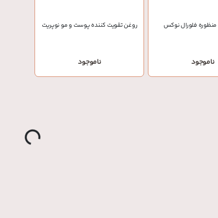
منظوره فلورال نوکس
روغن تقویت کننده پوست و مو نوپریت
ناموجود
ناموجود
o
a
d
in
g
L
...