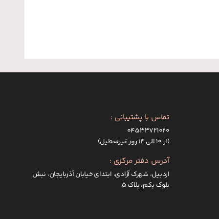
تماس با پشتیبانی :
۰۴۵۳۳۷۲۱۰۲۰
(از ۱۰ الی ۱۴ روز غیرتعطیل)
 ماساژ دهید تا رطوبت در پوست حفظ شود و لطافت آن چند
آدرس دفتر مرکزی :
 تر کند و سلامت پوست را تضمین نماید.
اردبیل، شهرک آزادی، ابتدای خیابان آذربایجان، نبش
بلوک یکم، پلاک 5