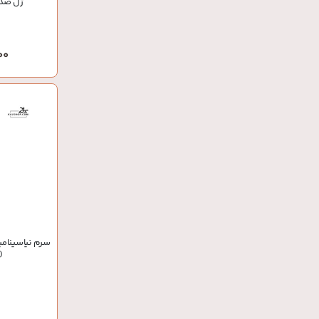
ژل ضد
,000
ight Max)