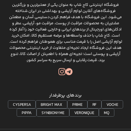
ت برند برایت مکس
فروشگاه اینترنتی کاج شاپ به عنوان یکی از معتبرترین و بزرگترین
فروشگاه‌های آنلاین لوازم آرایشی و بهداشتی در ایران شناخته
می‌شود. این فروشگاه با هدف فراهم کردن دسترسی آسان و مطمئن
سوسپانسیون آزلائیک اسید 10٪ و س
مشتریان به محصولات مراقبت از پوست، مراقبت مو، آرایشی، عطر و
ادکلن‌های اورجینال از برندهای ایرانی و خارجی فعالیت خود را آغاز کرده
ی آزاد محافظت کنند و در درمان جوش، آکنه و روزاسه موثر باشند
است. کاج شاپ با حذف واسطه‌ها و عرضه مستقیم کالا، امکان خرید
رای انواع پوست ها با شرایط مختلف می توانند تاثیر گذار باشند. 
لوازم آرایشی اصل را با قیمت مناسب برای هموطنان فراهم کرده است.
هدف این فروشگاه ایجاد تجربه‌ای متفاوت از خرید اینترنتی محصولات
نیازهای بیشتری از پوست را پاسخگو باشد. سرم آبرسان قوی هیالور
آرایشی و پوستی است؛ تجربه‌ای همراه با اطمینان از اصالت کالا، تنوع
بازار روانه خواهد شد.
برند، قیمت رقابتی و ارسال سریع به سراسر کشور.
ت پوستی برایت مکس
اقبت از پوست برات مکس علاوه بر اینکه تاثیر قابل ملاحظه روی پوست
برندهای پرطرفدار
یشرفته روز دنیا برای ساخت آنها استفاده شده اتست. این محصولات م
CYSPERSA
BRIGHT MAX
PRIME
RF
VOCHE
ثیرات قابل توجهی مانند رفع لک و تیرگی داشته باشند. به عنوان مثا
PIPPA
SYNBIONYME
VERONIQUE
MQ
یاسینامید برایت مکس را می توان برای کاهش منافذ پوست و آبرسان
انواع پماد و ژل ضد جوش، فرمولاسیون فاقد چربی دارد و به کاه