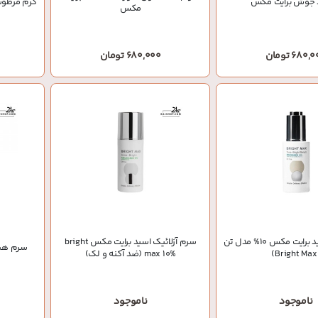
 جوش برایت مکس
کرم مرطوب
مکس
680 تومان
680,000 تومان
سرم نیاسینامید برایت مکس 10% مدل تن
سرم آزلائیک اسید برایت مکس bright
سرم هیا
(Br
max 10% (ضد آکنه و لک)
ناموجود
ناموجود