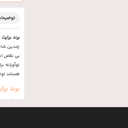
توضیحا
برند برایت مکس (x
چندین شاخه
بی نقص است
نوآورانه بر
هستند توص
برند ب
در پاسخ به
توسط شرکت
گونه مشکل