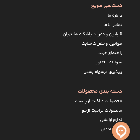
محصولا
دسترسی سریع
درباره ما
تماس با ما
رادیکال ها
قوانین و مقررات باشگاه مشتریان
قوانین و مقررات سایت
هستند که ب
راهنمای خرید
تا بتواند 
سوالات متداول
به زودی به 
پیگیری مرسوله پستی
محصولا
دسته بندی محصولات
محصولات مر
محصولات مراقبت از پوست
تکنولوژی پ
محصولات مراقبت از مو
داشته و تا
لوازم آرایشی
سرم ن
عطر و ادکلن
میان 