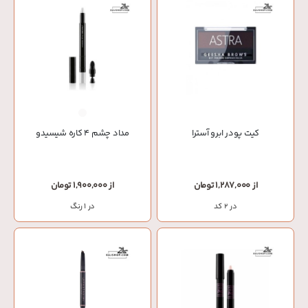
کیت پودر ابرو آسترا
مداد چشم 4 کاره شیسیدو
از 1,287,000 تومان
از 1,900,000 تومان
در 2 کد
در 1 رنگ