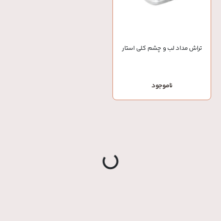
تراش مداد لب و چشم کلی استار
ناموجود
g
.
L
o
a
d
i
n
.
.