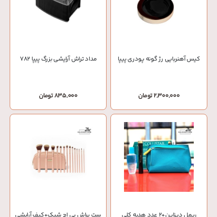
کیس آهنربایی رژ گونه پودری پیپا
مداد تراش آرایشی بزرگ پیپا 782
2,300,000 تومان
835,000 تومان
ریمل دیزاین+2 عدد هدیه کلی
ست براش بی اچ شیک+کیف آرایشی