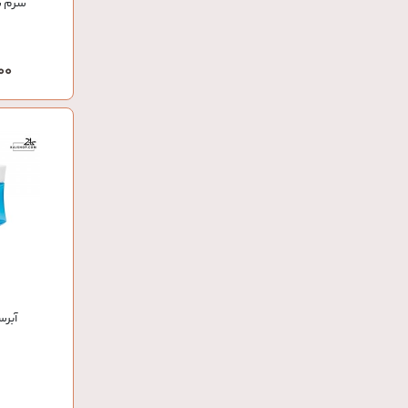
سرم س
,000
آبرس