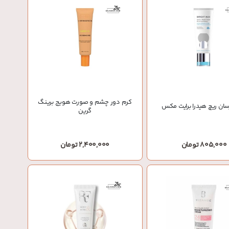
کرم دور چشم و صورت هویج برینگ
سان ریچ هیدرا برایت مکس
گرین
805,000 تومان
2,400,000 تومان