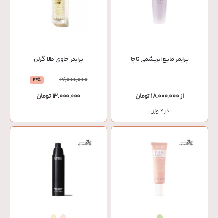
پرایمر مایع ابریشمی تاچا
پرایمر حاوی طلا گرلن
17,000,000
24%
از 18,000,000 تومان
13,000,000 تومان
در 2 وزن