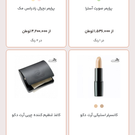
پرایمر صورت آسترا
پرایمر نچرال رادیانس مک
از 1,546,000 تومان
از 4,200,000 تومان
در 1 رنگ
در 2 رنگ
کانسیلر استیکی آرت دکو
كاغذ تنظيم كننده چربي آرت دکو