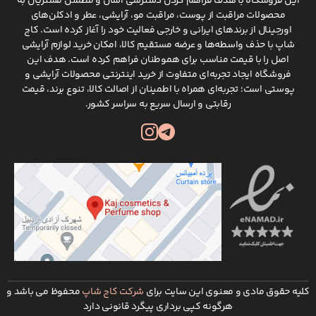
این فروشگاه با هدف فراهم کردن دسترسی آسان و مطمئن مشتریان به
برای آرایش هستند که در اولین مرحله یک روتین آرایشی
محصولات مراقبت از پوست، مراقبت مو، آرایشی، عطر و ادکلن‌های
استفاده می‌شوند. پرایمرها پوست را نرم کرده و با
اورجینال از برندهای ایرانی و خارجی فعالیت خود را آغاز کرده است. کاج
پوشاندن چروک‌های ریز، پوست را برای کرم پودر زدن آماده
شاپ با حذف واسطه‌ها و عرضه مستقیم کالا، امکان خرید لوازم آرایشی
می‌کنند. یک پرایمر خوب همچنین می‌تواند درخشش را به
اصل را با قیمت مناسب برای هموطنان فراهم کرده است. هدف این
میکاپ شما اضافه کند و ماندگاری آرایش را روی پوست‌تان
فروشگاه ایجاد تجربه‌ای متفاوت از خرید اینترنتی محصولات آرایشی و
بالا ببرد. اما کانسیلر به منظور پوشاندن لکه‌های تیره یا
پوستی است؛ تجربه‌ای همراه با اطمینان از اصالت کالا، تنوع برند، قیمت
رقابتی و ارسال سریع به سراسر کشور.
تیرگی دور چشم استفاده می‌شود و کانسیلر زدن در روتین
پوستی بعد از زدن پرایمر و کرم پودر انجام می‌شود.
بنابراین برای اینکه هیچوقت فرق این دو محصول را
فراموش نکنید، جدول زیر را به خاطر بسپارید؛
برای مشاهده بیشتر اسکرول کنید
برای مشاهده بیشتر اسکرول کنید
کانسیلر
کلیه حقوق مادی و معنوی این سایت برای
شرکت کاج شاپ
محفوظ می باشد و
هرگونه کپی برداری پیگرد قانونی دارد