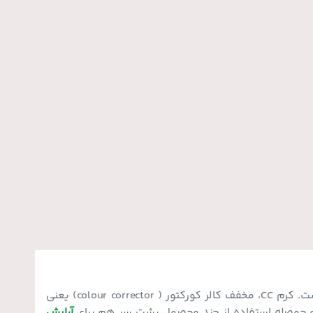
سی سی کرم حاوی آبرسان، ضد آفتاب، کرم پودر و اصلاح کننده تناژ پوستی است. کرم CC، مخفف کالر کورکتور ( colour corrector) یعنی
آرایش