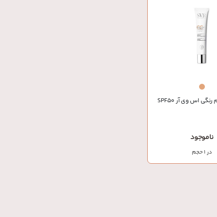
گی اس وی آر SPF50
ناموجود
در 1 حجم