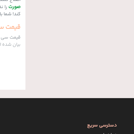
صورت
را ن
کند! شما با خرید cc کرم، می توانید همزمان تمام نیاز
قیمت س
بیان شده 
دسترسی سریع