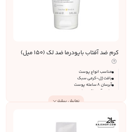
کرم ضد آفتاب بایودرما ضد لک (150 میل)
مناسب انواع پوست
بافت ژل-کرمی سبک
آبرسان 8 ساعته پوست
حاوی آنتی اکسیدان
کمک به پیشگیری از علائم پیری پوست
نمایش بیشتر