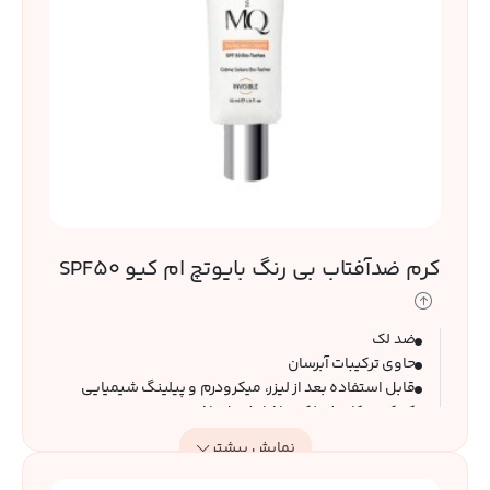
کرم ضدآفتاب بی رنگ بایوتچ ام کیو SPF50
ضد لک
حاوی ترکیبات آبرسان
قابل استفاده بعد از لیزر، میکرودرم و پیلینگ شیمیایی
کمک به کاهش لک و افزایش شفافیت پوست
مناسب انواع پوست، به خصوص پوست های مستعد لک
نمایش بیشتر