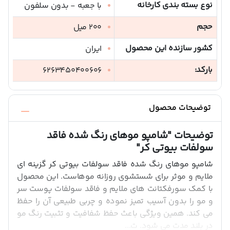
نوع بسته بندی کارخانه
با جعبه - بدون سلفون
حجم
200 میل
کشور سازنده این محصول
ایران
بارکد:
6263450400606
توضیحات محصول
توضیحات
"شامپو موهای رنگ شده فاقد
سولفات بیوتی کر"
شامپو موهای رنگ شده فاقد سولفات بیوتی کر گزینه ای
ملایم و موثر برای شستشوی روزانه موهاست. این محصول
با کمک سورفکتانت های ملایم و فاقد سولفات پوست سر
و مو را بدون آسیب تمیز نموده و چربی طبیعی آن را حفظ
می کند. همین ویژگی باعث حفظ شفافیت و تثبیت رنگ مو
در بلند مدت می شود. ت...