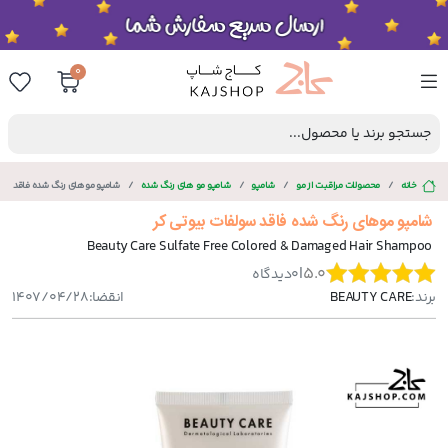
0
جستجو برند یا محصول...
خانه
محصولات مراقبت از مو
شامپو
شامپو مو های رنگ شده
شامپو موهای رنگ شده فاقد سول
شامپو موهای رنگ شده فاقد سولفات بیوتی کر
Beauty Care Sulfate Free Colored & Damaged Hair Shampoo
|
5.0
0
دیدگاه
برند:
BEAUTY CARE
انقضا:
1407/04/28