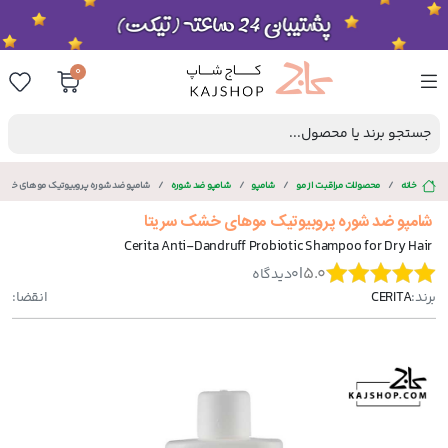
0
جستجو برند یا محصول...
خانه
محصولات مراقبت از مو
شامپو
شامپو ضد شوره
شامپو ضد شوره پروبیوتیک موهای خشک
شامپو ضد شوره پروبیوتیک موهای خشک سریتا
Cerita Anti-Dandruff Probiotic Shampoo for Dry Hair
|
5.0
0
دیدگاه
برند:
CERITA
انقضا: