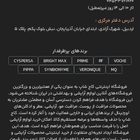
۰۴۵۳۳۷۲۱۰۲۰
(از ۱۰ الی ۱۴ روز غیرتعطیل)
آدرس دفتر مرکزی :
اردبیل، شهرک آزادی، ابتدای خیابان آذربایجان، نبش بلوک یکم، پلاک 5
برندهای پرطرفدار
CYSPERSA
BRIGHT MAX
PRIME
RF
VOCHE
PIPPA
SYNBIONYME
VERONIQUE
MQ
فروشگاه اینترنتی کاج شاپ به عنوان یکی از معتبرترین و بزرگترین
فروشگاه‌های آنلاین لوازم آرایشی و بهداشتی در ایران شناخته می‌شود.
این فروشگاه با هدف فراهم کردن دسترسی آسان و مطمئن مشتریان به
محصولات مراقبت از پوست، مراقبت مو، آرایشی، عطر و ادکلن‌های
اورجینال از برندهای ایرانی و خارجی فعالیت خود را آغاز کرده است. کاج
شاپ با حذف واسطه‌ها و عرضه مستقیم کالا، امکان خرید لوازم آرایشی
اصل را با قیمت مناسب برای هموطنان فراهم کرده است. هدف این
فروشگاه ایجاد تجربه‌ای متفاوت از خرید اینترنتی محصولات آرایشی و
پوستی است؛ تجربه‌ای همراه با اطمینان از اصالت کالا، تنوع برند، قیمت