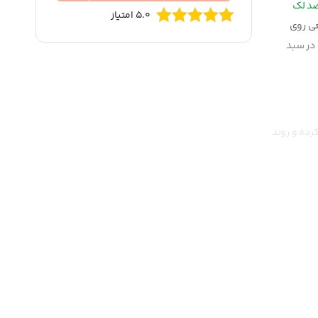
ضد لک
5.0 امتیاز
ی روی
در سبد
رده و روند