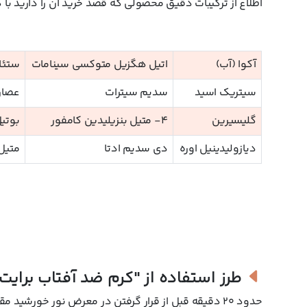
اطلاع از ترکیبات دقیق محصولی که قصد خرید آن را دارید با 
آکوا (آب)
اتیل هگزیل متوکسی سینامات
ستئا
سیتریک اسید
سدیم سیترات
عصاره
گلیسیرین
4- متیل بنزیلیدین کامفور
بوتی
دیازولیدینیل اوره
دی سدیم ادتا
متیل 
طرز استفاده از
"کرم ضد آفتاب برای
حدود 20 دقیقه قبل از قرار گرفتن در معرض نور خورشید مقدار کافی از این کرم ضد آفتاب را روی پوست صورت و گردن خود بمالید.