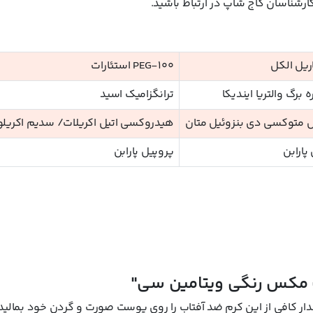
کارشناسان کاج شاپ در ارتباط باشید.
ریل الکل
PEG-100 استئارات
 برگ والتریا ایندیکا
ترانگزامیک اسید
ل متوکسی دی بنزوئيل متان
هیدروکسی اتیل اکریلات/ سدیم اکریلوئ
پارابن
پروپیل پارابن
ت مکس رنگی ویتامین سی"