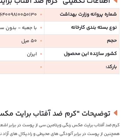
اطلاعات تکمیلی
"کرم ضد آفتاب برا
شماره پروانه وزارت بهداشت
64009810050130
نوع بسته بندی کارخانه
با جعبه - بدون س
حجم
50 میل
کشور سازنده این محصول
ایران
بارکد:
توضیحات
"کرم ضد آفتاب برایت مک