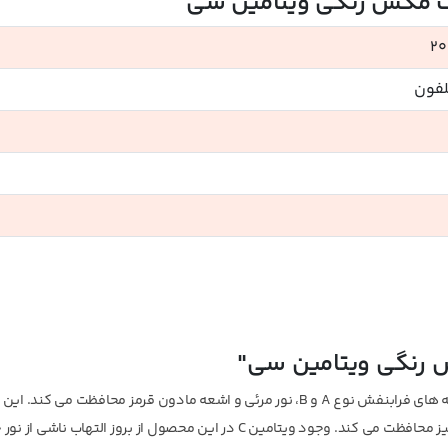
یت مکس رنگی ویتامین سی"
20
لفون
س رنگی ویتامین سی"
کرم ضد آفتاب برایت مکس رنگی ویتامین سی از پوست در برابر اشعه های فرابنفش نوع A و B، نور مرئی و اشعه مادون قرمز محافظت می کند
همچنین از پوست در برابر آلودگی های محیطی و رادیکال های آزاد نیز محافظت می کند. وجود ویتامین C در این محصول از بروز الته