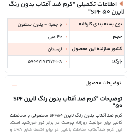
اطلاعات تکمیلی
"کرم ضد آفتاب بدون رنگ
لایرن SPF 50"
نوع بسته بندی کارخانه
با جعبه - یدون سلفون
حجم
40 میل
کشور سازنده این محصول
لهستان
بارکد:
5900717317338
توضیحات محصول
توضیحات
"کرم ضد آفتاب بدون رنگ لایرن SPF
50"
کرم ضد آفتاب بدون رنگ لایرن SPF50 محصولی با محافظت
کافی برای مراقبت روزانه پوست در برابر نور خورشید است.
این کرم ضدآفتاب حفاظت بالایی در برابر اشعه های UVA و