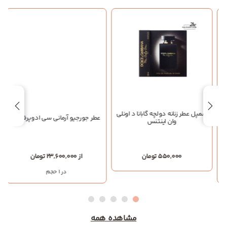
سمپل عطر زنانه دولچه گابانا د اونلی
عطر جورجیو آرمانی سی ادوپرفیوم
وان اینتنس
550,000 تومان
از 23,600,000 تومان
در 1 حجم
مشاهده همه