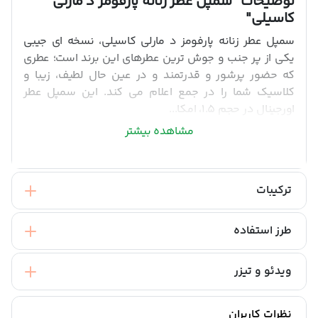
توضیحات
"سمپل عطر زنانه پارفومز د مارلی
کاسیلی"
سمپل عطر زنانه پارفومز د مارلی کاسیلی، نسخه ای جیبی
یکی از پر جنب و جوش ترین عطرهای این برند است؛ عطری
که حضور پرشور و قدرتمند و در عین حال لطیف، زیبا و
کلاسیک شما را در جمع اعلام می کند. این سمپل عطر
اورجینال در حجم 1.5، امکا...
مشاهده بیشتر
ترکیبات
طرز استفاده
ویدئو و تیزر
نظرات کاربران