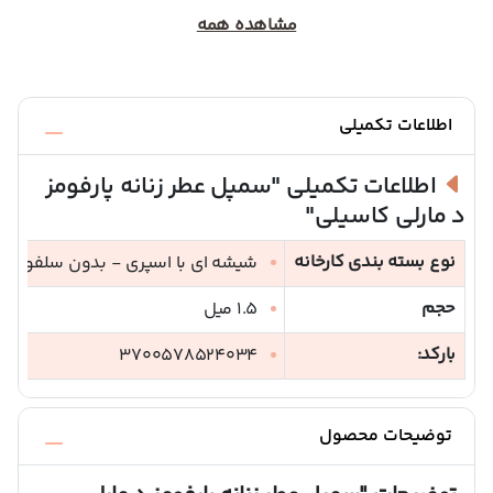
مشاهده همه
اطلاعات تکمیلی
اطلاعات تکمیلی
"سمپل عطر زنانه پارفومز
د مارلی کاسیلی"
نوع بسته بندی کارخانه
شیشه ای با اسپری - بدون سلفون - 
حجم
1.5 میل
بارکد:
3700578524034
توضیحات محصول