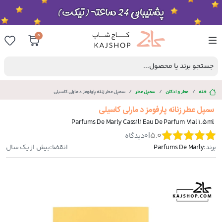
0
جستجو برند یا محصول...
خانه
عطر و ادکلن
سمپل عطر
سمپل عطر زنانه پارفومز د مارلی کاسیلی
سمپل عطر زنانه پارفومز د مارلی کاسیلی
Parfums De Marly Cassili Eau De Parfum Vial 1.5ml
|
5.0
0
دیدگاه
برند:
Parfums De Marly
انقضا:
بیش از یک سال