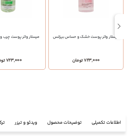
ر اف
میسلار واتر پوست خشک و حساس بیزانس
میسلار واتر پوست چرب و 
723,000 تومان
723,000 تومان
اطلاعات تکمیلی
توضیحات محصول
ویدئو و تیزر
ترک