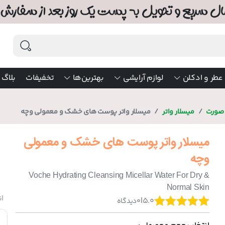
عطر و ادکلن
لوازم آرایشی
بهترین‌ها
تخفیفات
بلاگ
 صورت
میسلار واتر
میسلار واتر پوست های خشک و معمولی وچه
میسلار واتر پوست های خشک و معمولی
وچه
Voche Hydrating Cleansing Micellar Water For Dry &
Normal Skin
ان
|
5.0
0
دیدگاه