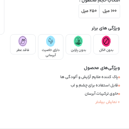
انتخاب حجم محصول :
100 میل
250 میل
ویژگی های برتر
بدون الکل
بدون پارابن
دارای خاصیت
فاقد عطر
آبرسانی
ویژگی‌های محصول
پاک کننده ملایم آرایش و آلودگی ها
قابل استفاده برای چشم و لب
حاوی ترکیبات آبرسان
+ نمایش بیشتر
تسکین دهنده پوست
مناسب پوست های خشک و معمولی
فاقد پارابن، الکل و عطر