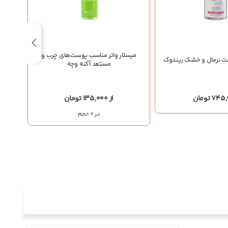
میسلار واتر مناسب پوست‌های چرب و
ست نرمال و خشک ریندوک
میسل
مستعد آکنه وچه
7 تومان
از 135,000 تومان
در 2 حجم