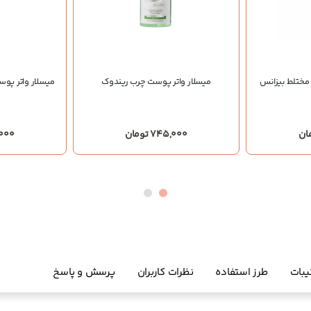
مختلط بیزانس
میسلار واتر پوست چرب ریندوک
میسلار واتر پو
745,000 تومان
45,000
یبات
طرز استفاده
نظرات کاربران
پرسش و پاسخ