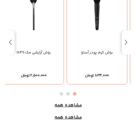
براش کرم پودر آسترا
براش آرایشی مک 184S
834,000 تومان
2,500,000 تومان
مشاهده همه
مشاهده همه