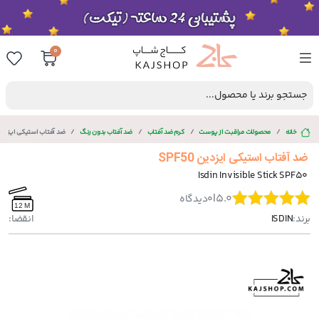
0
جستجو برند یا محصول...
خانه
محصولات مراقبت از پوست
کرم ضد آفتاب
ضد آفتاب بدون رنگ
ضد آفتاب استیکی ایزدین F50
ضد آفتاب استیکی ایزدین SPF50
Isdin Invisible Stick SPF50
|
5.0
0
دیدگاه
12 M
برند:
ISDIN
انقضا: