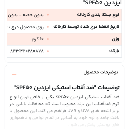
ایزدین SPF50"
نوع بسته بندی کارخانه
بدون جعبه - بدون سل
تاریخ انقضا درج شده توسط کارخانه
روی محصول درج نشده 
وزن
10 گرم
بارکد:
8429420280878
توضیحات محصول
توضیحات
"ضد آفتاب استیکی ایزدین SPF50"
ضد آفتاب استیکی ایزدین SPF50 یکی از خاص ترین انواع
کرم ضدآفتاب این برند محبوب است که محافظت بالایی در
برابر اشعه های UVA و UVB فراهم می کند. این محصول با
بافت جامد و نرم خود به آسانی در تمام نواحی و ناهمواری
های پوستی پخش می شو...