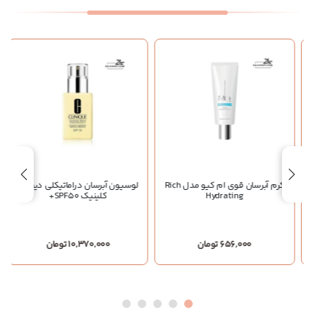
کرم آبرسان قوی ام کیو مدل Rich
لوسیون آبرسان دراماتیکلی دیفرنت
Hydrating
کلینیک SPF50+
656,000 تومان
10,370,000 تومان