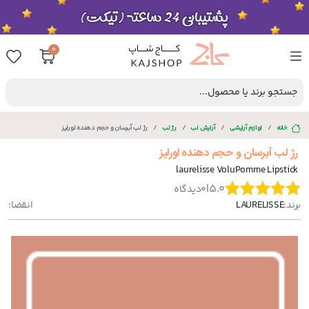
0
جستجو برند یا محصول...
خانه
لوازم آرایشی
آرایش لب
رژ لب
رژ لب آبرسان و حجم دهنده لورلیز
رژ لب آبرسان و حجم دهنده لورلیز
laurelisse VoluPomme Lipstick
|
5.0
0
دیدگاه
برند:
LAURELISSE
انقضا: