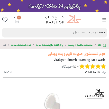
0
جستجو برند یا محصول...
خانه
محصولات مراقبت از پوست
پاک کننده و ژل شوینده صورت
فوم شستشوی صورت
فوم شس
فوم شستشوی صورت تایم ویت ویتالیر
Vitalayer Timevit Foaming Face Wash
|
5.0
0
دیدگاه
برند:
VITALAYER
انقضا: