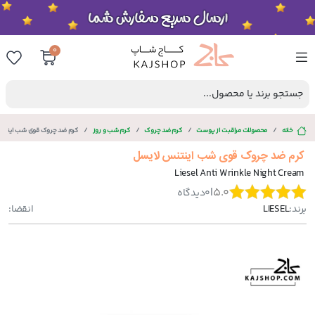
0
جستجو برند یا محصول...
خانه
محصولات مراقبت از پوست
کرم ضد چروک
کرم شب و روز
کرم ضد چروک قوی شب اینتن
کرم ضد چروک قوی شب اینتنس لایسل
Liesel Anti Wrinkle Night Cream
|
5.0
0
دیدگاه
برند:
LIESEL
انقضا: