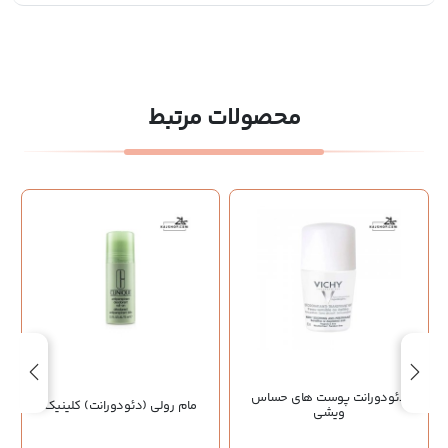
محصولات مرتبط
دئودورانت پوست های حساس
مام رولی (دئودورانت) کلینیک
ویشی