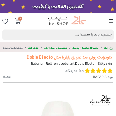
0
جستجو برند یا محصول...
خانه
محصولات مراقبت از پوست
محصولات مراقبت از بدن
دئودورانت
دئودرانت رولی ضد تعریق باباریا
دئودرانت رولی ضد تعریق باباریا مدل Doble Efecto
Babaria - Roll-on deodorant Doble Efecto - Silky skin
|
5.0
0
دیدگاه
برند:
BABARIA
انقضا: