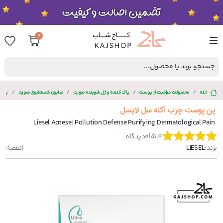
0
جستجو برند یا محصول...
خانه
محصولات مراقبت از پوست
پاک کننده و ژل شوینده صورت
صابون شستشوی صورت
پن پ
پن پوست چرب آکنه سل لایسل
Liesel Acnesel Pollution Defense Purifying Dermatological Pain
|
5.0
0
دیدگاه
برند:
LIESEL
انقضا: