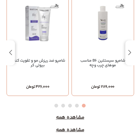
شامپو سیستئین B6 مناسب
شامپو ضد ریزش مو و تقویت کننده
ش
موهای چرب وچه
بیوتی کر
289,000 تومان
426,000 تومان
مشاهده همه
مشاهده همه