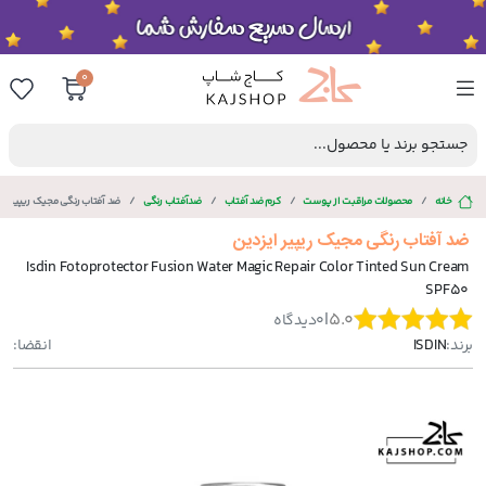
0
جستجو برند یا محصول...
خانه
محصولات مراقبت از پوست
کرم ضد آفتاب
ضدآفتاب رنگی
ضد آفتاب رنگی مجیک ریپیر ای
ضد آفتاب رنگی مجیک ریپیر ایزدین
Isdin Fotoprotector Fusion Water Magic Repair Color Tinted Sun Cream
SPF50
|
5.0
0
دیدگاه
برند:
ISDIN
انقضا: