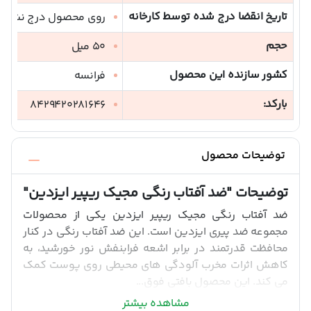
تاریخ انقضا درج شده توسط کارخانه
روی محصول درج نشده 
حجم
50 میل
کشور سازنده این محصول
فرانسه
بارکد:
8429420281646
توضیحات محصول
توضیحات
"ضد آفتاب رنگی مجیک ریپیر ایزدین"
ضد آفتاب رنگی مجیک ریپیر ایزدین یکی از محصولات
مجموعه ضد پیری ایزدین است. این ضد آفتاب رنگی در کنار
محافظت قدرتمند در برابر اشعه فرابنفش نور خورشید، به
کاهش اثرات مخرب آلودگی های محیطی روی پوست کمک
می کند. این محصول بافتی فوق...
مشاهده بیشتر