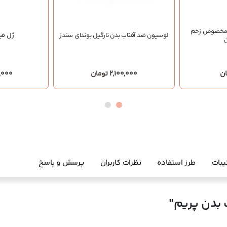
و مخصوص زخم
لوسیون ضد آفتاب بدن نارگیل بوندای سندز
ژل فی
2,100,000 تومان
900,000
یبات
طرز استفاده
نظرات کاربران
پرسش و پاسخ
بدن پریم"