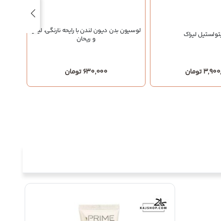
لوسیون بدن دیون لندن با رایحه نارنگی، لیمو
تولستیل لیراک
کرم
و ریحان
3, تومان
630,000 تومان