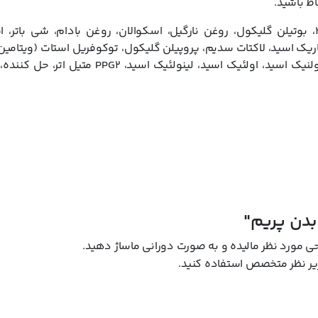
ط باشید.
آب دیونیزه، پالمیتوئیل الیگوپپتید، پالمیتوئیل تتراپپتید-3، بوتیلن گلیکول، روغن نارگیل، اسکوالان، روغن بادام، شی 
پالمیتات (ویتامین A)، عصاره شاه بلوط هندی، پانتنول، لینولنیک اسید، اولئیک اسید، لینول
دن پریم"
ی مورد نظر مالیده و به صورت دورانی ماساژ دهید.
 زیر نظر متخصص استفاده کنید.