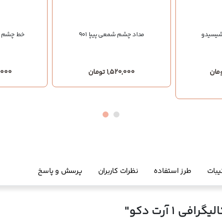
مداد چشم شمعی پیپا 901
خط چشم مای
1,520,000 تومان
50,000
یبات
طرز استفاده
نظرات کاربران
پرسش و پاسخ
 1 آرت دکو"