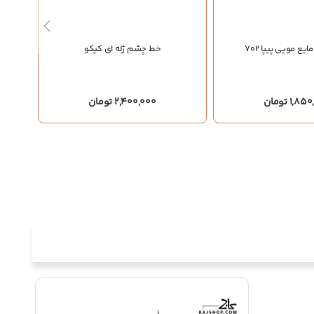
ع مویی پیپا 702
خط چشم ژله ای کیکو
1,8 تومان
2,400,000 تومان