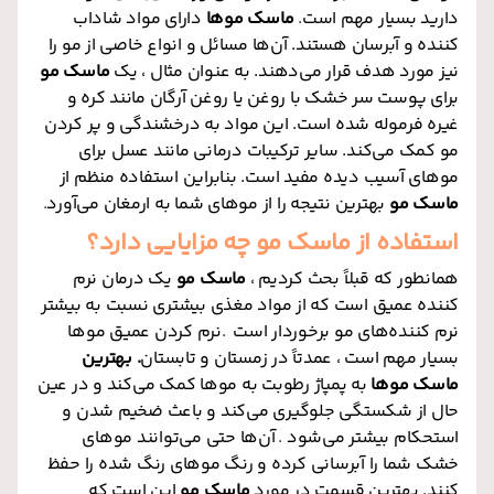
دارید بسیار مهم است
.
ماسک موها
دارای مواد شاداب
کننده و آبرسان هستند. آن‌ها مسائل و انواع خاصی از مو را
نیز مورد هدف قرار می‌دهند. به عنوان مثال ، یک
ماسک مو
برای پوست سر خشک با روغن یا روغن آرگان مانند کره و
غیره فرموله شده است. این مواد به درخشندگی و پر کردن
مو کمک می‌کند. سایر ترکیبات درمانی مانند عسل برای
موهای آسیب دیده مفید است. بنابراین استفاده منظم از
ماسک مو
بهترین نتیجه را از موهای شما به ارمغان می‌آورد
.
استفاده از ماسک مو چه مزایایی دارد؟
همانطور که قبلاً بحث کردیم ،
ماسک مو
یک درمان نرم
کننده عمیق است که از مواد مغذی بیشتری نسبت به بیشتر
نرم کننده‌های مو برخوردار است
.
نرم کردن عمیق موها
بسیار مهم است ، عمدتاً در زمستان و تابستان
. بهترین
ماسک موها
به پمپاژ رطوبت به موها کمک می‌کند و در عین
حال از شکستگی جلوگیری می‌کند و باعث ضخیم شدن و
استحکام بیشتر می‌شود
.
آن‌ها حتی می‌توانند موهای
خشک شما را آبرسانی کرده و رنگ موهای رنگ شده را حفظ
کنند. بهترین قسمت در مورد
ماسک مو
این است که