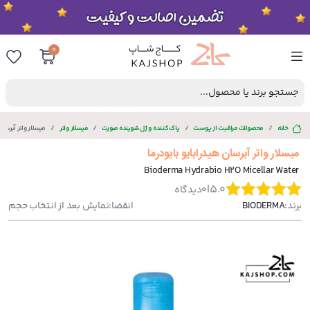
0
جستجو برند یا محصول...
خانه
محصولات مراقبت از پوست
پاک کننده و ژل شوینده صورت
میسلار واتر
میسلار واتر آبرسان
میسلار واتر آبرسان هیدرابایو بایودرما
Bioderma Hydrabio H2O Micellar Water
|
5.0
0
دیدگاه
برند:
BIODERMA
انقضا:
نمایش بعد از انتخاب حجم