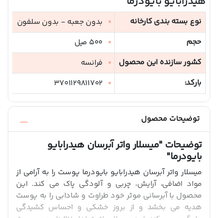
هیدرابایو بایودرما"
نوع بسته بندی کارخانه
بدون جعبه - بدون سلفون
حجم
500 میل
کشور سازنده این محصول
فرانسه
بارکد:
3701129811702
توضیحات محصول
توضیحات
"میسلار واتر آبرسان هیدرابایو
بایودرما"
میسلار واتر آبرسان هیدرابایو بایودرما پوست را به آرامی از
مواد اضافی، آرایش، چربی و آلودگی پاک می کند. این
محصول با آبرسانی موثر خود طراوت و شادابی را به پوست
هدیه می بخشد و از بروز خشکی و احساس کشیدگی