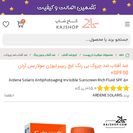
0
جستجو برند یا محصول...
خانه
محصولات مراقبت از پوست
کرم ضد آفتاب
ضد آفتاب بدون رنگ
ضد آفتاب ضد چروک بی رنگ ا
ضد آفتاب ضد چروک بی رنگ ایج ریپیر نیوژن سولاریس آردن
SPF50+
Ardene Solaris Antiphotoaging Invisible Sunscreen Rich Fluid SPF 50
|
5.0
0
دیدگاه
برند:
ARDENE SOLARIS
انقضا: