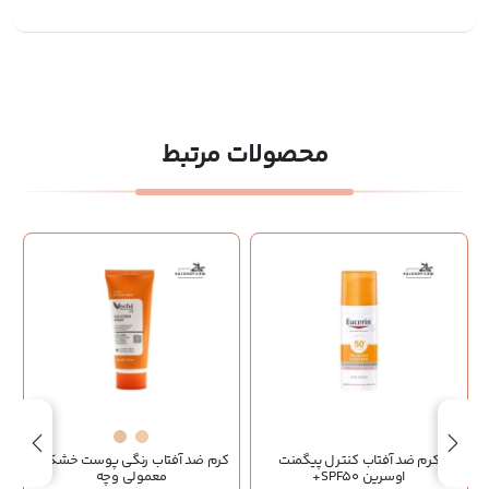
محصولات مرتبط
کرم ضد آفتاب کنترل پیگمنت
کرم ضد آفتاب رنگی پوست خشک و
اوسرین SPF50+
معمولی وچه