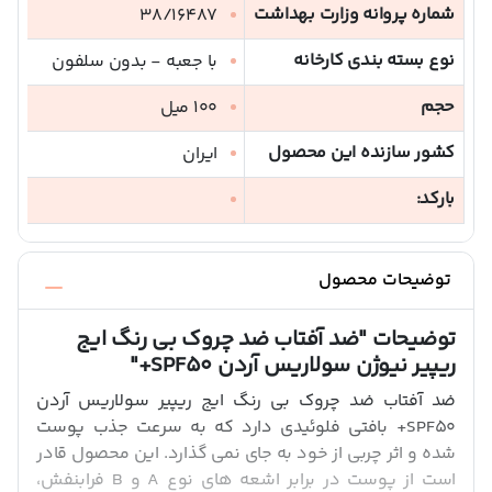
شماره پروانه وزارت بهداشت
38/16487
نوع بسته بندی کارخانه
با جعبه - بدون سلفون
حجم
100 میل
کشور سازنده این محصول
ایران
بارکد:
توضیحات محصول
توضیحات
"ضد آفتاب ضد چروک بی رنگ ایج
ریپیر نیوژن سولاریس آردن SPF50+"
ضد آفتاب ضد چروک بی رنگ ایج ریپیر سولاریس آردن
SPF50+ بافتی فلوئیدی دارد که به سرعت جذب پوست
شده و اثر چربی از خود به جای نمی گذارد. این محصول قادر
است از پوست در برابر اشعه های نوع A و B فرابنفش،