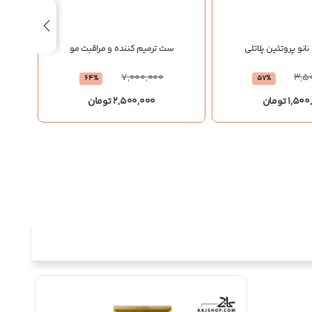
انو پروتئین پلاتلی
ست ترمیم کننده و مراقبت مو
ماسک
7,000,000
3,5
64%
57%
1,5 تومان
2,500,000 تومان