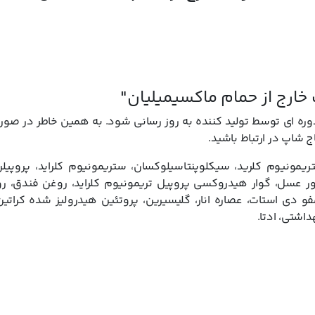
خارج از حمام ماکسیمیلیان"
ه ای توسط تولید کننده به روز رسانی شود. به همین خاطر در صورت 
ج شاپ در ارتباط باشید.
تریمونیوم کلرید، سیکلوپنتاسیلوکسان، ستریمونیوم کلراید، پروپیل
نیوم-18 و تریدث-6 و تریدث-12، موم زنبور عسل، گوار هیدروکسی پروپیل تریمونیوم کلراید، روغن فند
دی استات، عصاره انار، گلیسیرین، پروتئین هیدرولیز شده کراتین