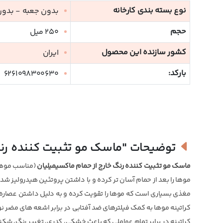
نوع بسته بندی کارخانه
بدون جعبه - بدو
حجم
250 میل
کشور سازنده این محصول
ایران
بارکد:
6261098300630
توضیحات
"ماسک مو تثبیت کننده رنگ
ماسک مو تثبیت کننده رنگ خارج از حمام ماکسیمیلیان
(مناسب موهای
موها را بعد از حمام آسان تر کرده و با داشتن پروتئین هیدرولیز 
مغذی بسیاری است که موها را تقویت کرده و به دلیل داشتن عصاره انا
کراتینه موها به کمک فیلترهای ضد آفتابی در برابر اشعه های مضر 
کراتینه در برابر تمام عواملی که باعث خشکی، کدری، تغییر رنگ، 