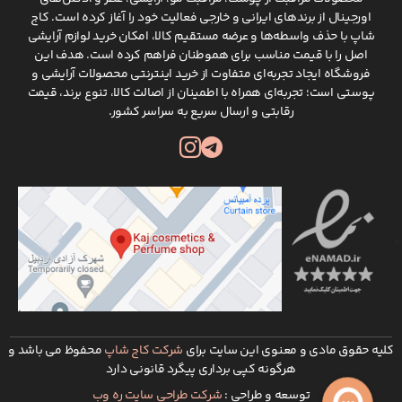
شستشوی صورت را در خود جای داده است. این
اورجینال از برندهای ایرانی و خارجی فعالیت خود را آغاز کرده است. کاج
شوینده ها در چند مدل تولید شده اند تا انواع
شاپ با حذف واسطه‌ها و عرضه مستقیم کالا، امکان خرید لوازم آرایشی
مختلف پوست بتوانند از محصول اختصاصی مناسب
اصل را با قیمت مناسب برای هموطنان فراهم کرده است. هدف این
فروشگاه ایجاد تجربه‌ای متفاوت از خرید اینترنتی محصولات آرایشی و
نوع پوست خود استفاده کنند و نتیجه بهتری
پوستی است؛ تجربه‌ای همراه با اطمینان از اصالت کالا، تنوع برند، قیمت
بگیرند.
رقابتی و ارسال سریع به سراسر کشور.
مرطوب کننده: کرم های مرطوب کننده و آبرسان
ماکسیمیلیان محصولاتی پرطرفدار و با تنوع بالا
هستند. این بخش مرطوب کننده هایی اختصاصی
برای انواع پوست عرضه می کند که یکی از مزیت
های آن ها تولید در بسته بندی های مختلف از جمله
کاسه‌ ای، پمپی و تیوپی و همچنین در حجم های
مختلف است. این موضوع به شما این امکان را می
دهد تا برای هر موقعیت و با هر بودجه ای کرم
مرطوب کننده مناسبی در ماکسیمیلیان پیدا کنید.
محصولات مراقبت از مو:
کلیه حقوق مادی و معنوی این سایت برای
شرکت کاج شاپ
محفوظ می باشد و
هرگونه کپی برداری پیگرد قانونی دارد
شامپو ها: همانطور که گفتیم وجود عصاره گیاهان
یکی از ویژگی های شاخص در محصولات
توسعه و طراحی :
شرکت طراحی سایت ره وب