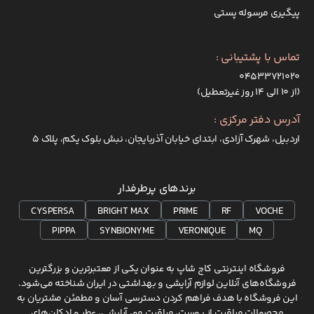
کرده و در هیچ کدام از مراحل تولید، آن ها را بر روی حیوانات
پیگیری مرسوله پستی
آزمایش نمی کند. به همین خاطر تمام محصولات
ماکسیمیلیان جزو اقلام کرولتی فری یا فاقد تست حیوانی
تماس با پشتیبانی :
طبقه بندی می شوند.
۰۴۵۳۳۷۲۱۰۲۰
(از ۱۰ الی ۱۴ روز غیرتعطیل)
تنوع محصولات ماکسیمیلیان
آدرس دفتر مرکزی :
برند ماکسیمیلیان در حال حاضر تنها بر روی چند شاخه از
اردبیل، شهرک آزادی، ابتدای خیابان آذربایجان، نبش بلوک یکم، پلاک 5
حوزه مراقبت پوست و مو تمرکز کرده، اما یکی از ویژگی های
مثبت آن این است که برای هر شاخه چندین محصول ارائه
برندهای پرطرفدار
می کند تا افراد با نیازهای مختلف بتوانند نزدیک ترین
CYSPERSA
BRIGHT MAX
PRIME
RF
VOCHE
محصول را استفاده کنند و نتیجه بهتری بگیرند. محصولات
PIPPA
SYNBIONYME
VERONIQUE
MQ
ماکسیمیلیان را می توان به طور کلی به صورت زیر دسته
بندی کرد:
فروشگاه اینترنتی کاج شاپ به عنوان یکی از معتبرترین و بزرگترین
محصولات مراقبت از پوست:
فروشگاه‌های آنلاین لوازم آرایشی و بهداشتی در ایران شناخته می‌شود.
این فروشگاه با هدف فراهم کردن دسترسی آسان و مطمئن مشتریان به
پاک کننده های پوست: این مجموعه ژل های
محصولات مراقبت از پوست، مراقبت مو، آرایشی، عطر و ادکلن‌های