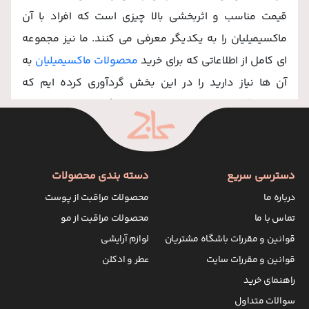
قیمت مناسب و اثربخشی بالا چیزی است که افراد با آن
ماکسیمیلیان را به یکدیگر معرفی می کنند. ما نیز مجموعه
ای کامل از اطلاعاتی که برای خرید
محصولات ماکسیمیلیان
به
آن ها نیاز دارید را در این بخش گردآوری کرده ایم که
خواندن آن زمان بسیار کمی از شما می گیرد ولی به شناخت
بهتر شما از این برند موفق ایرانی کمک خواهد کرد.
معرفی برند ماکسیمیلیان
دسترسی سریع
دسته بندی محصولات
ماکسیمیلیان (maximilian) یک برند ایرانی است که در حوزه
درباره ما
محصولات مراقبت از پوست
تولید محصولات مراقبتی پوست و مو فعالیت می کند. این
تماس با ما
محصولات مراقبت از مو
برند یکی از برندهای شرکت توسعه وشه خاورمیانه است.
قوانین و مقررات باشگاه مشتریان
لوازم آرایشی
خوب است بدانید برندهای ژاک آندرل و وچه از دیگر برندهای
قوانین و مقررات سایت
عطر و ادکلن
زیرمجموعه این شرکت هستند. برند ماکسیمیلیان به
راهنمای خرید
استفاده از ترکیبات موثر گیاهی در محصولاتش توجه ویژه
سوالات متداول