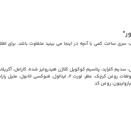
ر"
ی ساخت کمی با آنچه در اينجا می بينيد متفاوت باشد. براي اطلا
 سدیم کلراید، پتاسیم کوکویل کلاژن هیدرولیز شده، کارامل، آکریلات
، سولفات روغن کرچک، عطر، لورت ۲، لینالول، فنوکسی اتانول، مت
تیازولینون، روغن کد