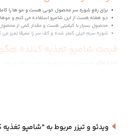
برای رفع شوره سر محصول خوبی هست و مو ها را کاملا 
دو هفته هست از این شامپو استفاده می کنم و موهام
محصول بسیار با کیفیتی هست و مقدار کمی از محصول ب
شوره سرم خیلی کمتر شده و کف سر را عمیقا تمیز می ک
قیمت شامپو تغذیه کننده هگور
شامپو هگور
مناسب برای افرادی با مو ها و کف سر خشک می باشد ک
آبرسانی و نرم می کند علاوه بر آن به رفع علایم پسوریازیس و درما
خرید شامپو تغذیه کننده هگور:
پسوریازس کف سر می تواند به صورت خفیف و یا شدید باشد که در 
شامپو هگور دارای ترکیبات تسکین دهنده بوده و خشکی کف سر را ت
امکان پذیر می باشد.
ویدئو و تیزر مربوط به
"شامپو تغذیه 