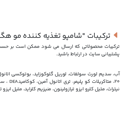
ترکیبات
"شامپو تغذیه کننده مو هگو
ترکيبات محصولاتی که ارسال می شود ممکن است بر حسب سر
پشتيبانی سايت در ارتباط باشيد.
آب، سدیم لورت سولفات، لوریل گلوکوزاید، بوتوکسی اتانول،
۲۰، متاکریلات کو پلیمر، تری اتانول آمین، کوکامید
DEA
نیترات، متیل کلرو ایزو تیازولینون، منیزیم کلراید، متیل ایزو 