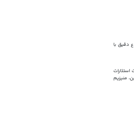
ع دقيق با
 استئارات
یل پارابن، منیزیم