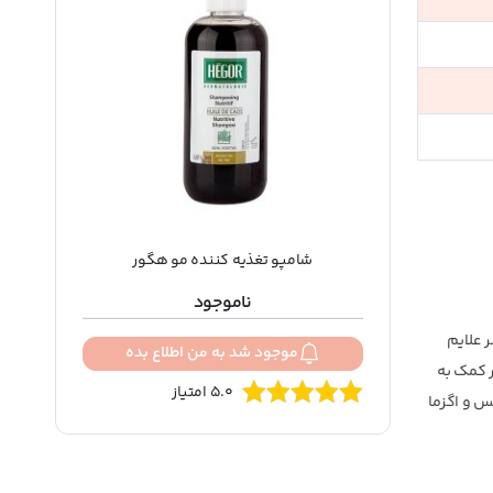
شامپو تغذیه کننده مو هگور
ناموجود
 علایم
موجود شد به من اطلاع بده
 کمک به
5.0 امتیاز
س و اگزما