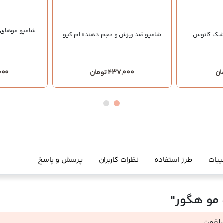
شامپو موهای 
خشک کاتوس
شامپو ضد ریزش و حجم دهنده ام کیو
437,000 تومان
8,000
یبات
طرز استفاده
نظرات کاربران
پرسش و پاسخ
 مو هگور"
سلفون