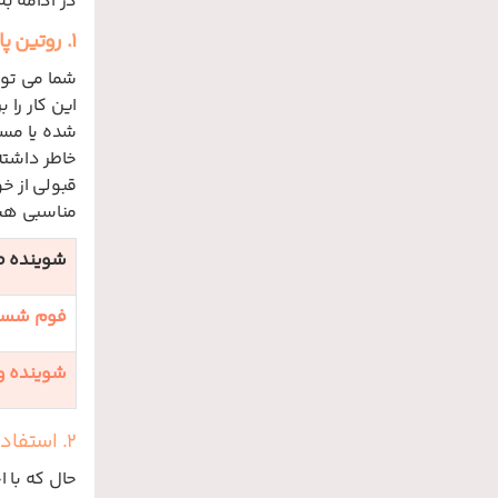
در ادامه ب
1. روتین پاکسازی ضد لک
شما می توان
این کار را 
شده یا مست
قبولی از خ
مناسبی هس
شوینده 
فوم شست
شوینده و
2. استفاده از بهترین سرم و بهترین کرم برای لک قهوه ای صورت
حال که با 