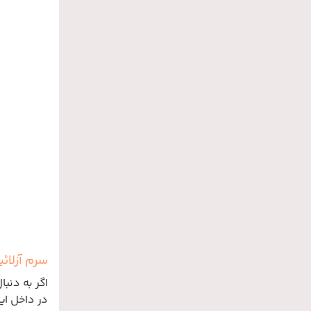
سرم آزلائ
اگر به دنب
در داخل ای