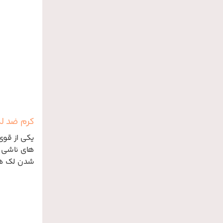
کرم ضد لک
یکی از قوی
های ناشی از
شدن لک ها