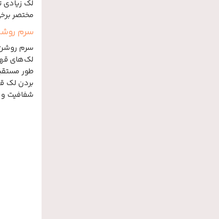
لک زیادی ت
مختصر برخی
سرم روشن
طور مستقیم 
بردن لک قه
شفافیت و د