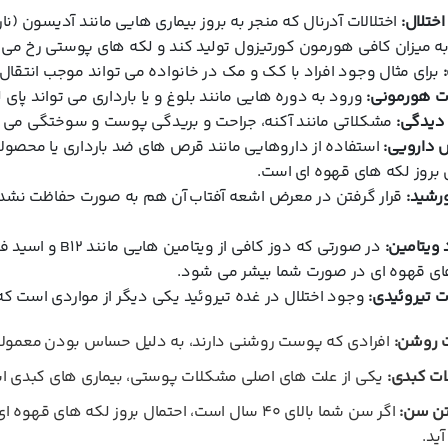
ختلال:
اختلالات آدرنال که منجر به بروز بیماری هایی مانند آدیسون 
به میزان کافی هورمون کورتیزول تولید کند و لکه های پوستی رخ می
برای مثال وجود افراد با کک و مک در خانواده می تواند موجب انتقال
ت هورمونی:
ورود به دوره هایی مانند بلوغ و یا بارداری می تواند پای 
دیدگی:
مشکلاتی مانند آکنه، جراحت و بریدگی پوست و سوختگی می
 دارویی:
استفاده از داروهایی مانند قرص های ضد بارداری یا محصولا
بروز لکه های قهوه ای است.
رشید:
قرار گرفتن در معرض اشعه آفتاب آن هم به صورت حفاظت نشده 
ویتامین:
در صورتی که دوز 
ای قهوه ای در صورت شما بیشر می شود.
ات تیروئیدی:
وجود اختلال در غده تیروئید یکی دیگر از مواردی است که
روشن:
افرادی که پوست روشنی دارند، به دلیل حساس بودن معمولا 
ت کبدی:
یکی از علت های اصلی مشکلات پوستی، بیماری های کبدی است 
فتن سن:
اگر سن شما بالای 40 سال است، احتمال بروز لکه 
ید.