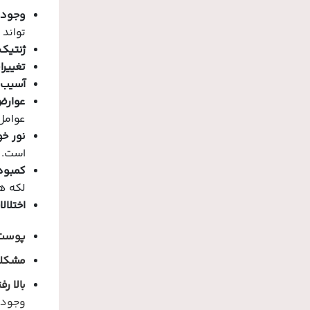
وجود ا
تواند 
ژنتیک:
تغییرا
آسیب 
عوارض
عوامل 
نور خو
است.
کمبود 
لکه ه
اختلال
پوست 
مشکلا
بالا ر
وجود آ