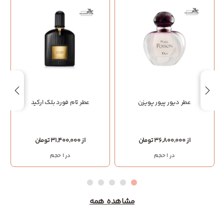
عطر دیور پیور پویزن
عطر تام فورد بلک ارکید
از 36,800,000 تومان
از 31,400,000 تومان
در 1 حجم
در 1 حجم
مشاهده همه