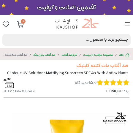
0
جستجو برند یا محصول...
خانه
محصولات مراقبت از پوست
کرم ضد آفتاب
ضد آفتاب بدون رنگ
ضد آفتاب مات کننده کلی
ضد آفتاب مات کننده کلینیک
Clinique UV Solutions Mattifying Sunscreen SPF 50 With Antioxidants
|
5.0
0
دیدگاه
6 M
برند:
CLINIQUE
انقضا:
1407/05/11