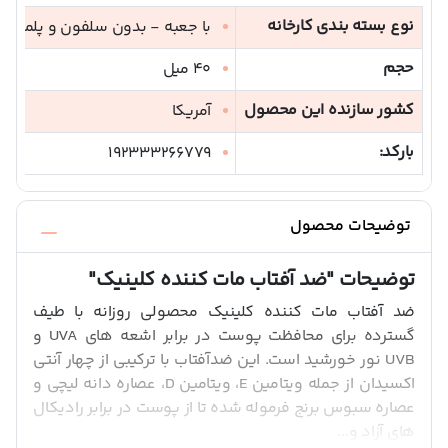
نوع بسته بندی کارخانه
با جعبه - بدون سلفون و پلمپ ف
حجم
40 میل
کشور سازنده این محصول
آمریکا
بارکد:
192333266779
توضیحات محصول
توضیحات
"ضد آفتاب مات کننده کلینیک"
ضد آفتاب مات کننده کلینیک محصولی روزانه با طیف
گسترده برای محافظت پوست در برابر اشعه های UVA و
UVB نور خورشید است. این ضدآفتاب با ترکیبی از چهار آنتی
اکسیدان از جمله ویتامین E، ویتامین D، عصاره دانه لیچی و
عصاره سبوس برنج فرموله شده تا از پوست در برابر رادیکال
های آزاد و...