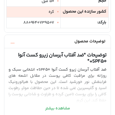
حجم
50 میل
کشور سازنده این محصول
کره
بارکد:
8809640739507
توضیحات محصول
توضیحات
"ضد آفتاب آبرسان زیرو کست آنوا
SPF50+"
ضد آفتاب آبرسان زیرو کست آنوا SPF50+ انتخابی سبک و
روزانه برای مراقبت کافی پوست در مقابل اشعه های
فرابنفش نور خورشید است. این محصول با هیالورونیک
اسید و گلیسیرین غنی شده تا در حین حفاظت موثر، رطوبت
کافی را برای پوست تامین کرده و طراوت و شادابی پوست را
حفظ کند. این کرم
مشاهده بیشتر