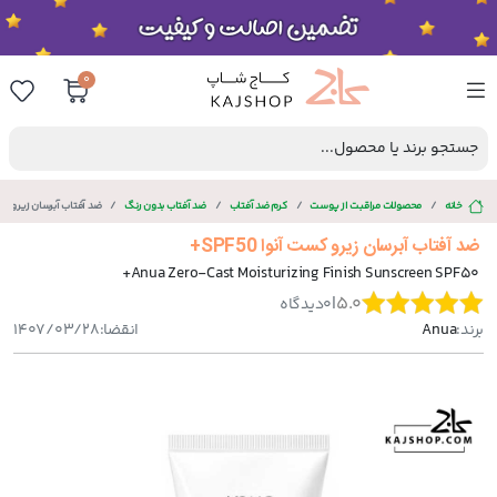
0
جستجو برند یا محصول...
خانه
محصولات مراقبت از پوست
کرم ضد آفتاب
ضد آفتاب بدون رنگ
ضد آفتاب آبرسان زیرو کست آنو
ضد آفتاب آبرسان زیرو کست آنوا SPF50+
Anua Zero-Cast Moisturizing Finish Sunscreen SPF50+
|
5.0
0
دیدگاه
برند:
Anua
انقضا:
1407/03/28