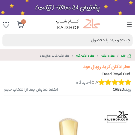
0
جستجو برند یا محصول...
خانه
عطر و ادکلن
عطر و ادکلن گرم
عطر ادکلن کرید رویال عود
عطر ادکلن کرید رویال عود
Creed Royal Oud
|
5.0
0
دیدگاه
برند:
CREED
انقضا:
نمایش بعد از انتخاب حجم