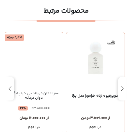
محصولات مرتبط
تخفیف ویژه
عطر ادکلن دی اند جی دولچه گابانا
ادوپرفیوم زنانه فرامورا مدل پرلا
دوان مردانه
23,800,000
33%
از 3,509,000 تومان
از 16,000,000 تومان
در 1 حجم
در 1 حجم