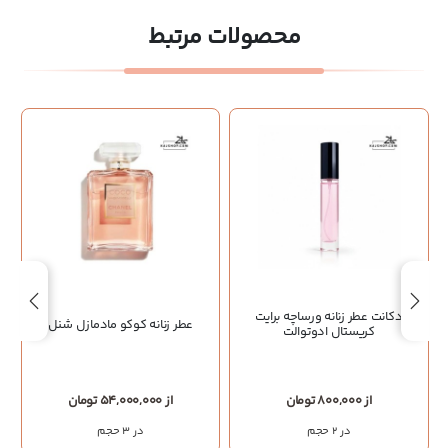
محصولات مرتبط
دکانت عطر زنانه ورساچه برایت
عطر زنانه کوکو مادمازل شنل
کریستال ادوتوالت
از 800,000 تومان
از 54,000,000 تومان
در 2 حجم
در 3 حجم