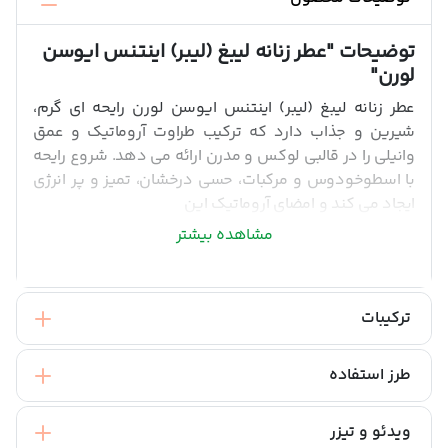
توضیحات
"عطر زنانه لیبغ (لیبر) اینتنس ایوسن
لورن"
عطر زنانه لیبغ (لیبر)‌ اینتنس ایوسن لورن رایحه ای گرم،
شیرین و جذاب دارد که ترکیب طراوت آروماتیک و عمق
وانیلی را در قالبی لوکس و مدرن ارائه می دهد. شروع رایحه
با اسطوخودوس و مرکبات، حسی درخشان، تمیز و پر انرژی
ایجاد می کند و امضای آروماتیک این
مشاهده بیشتر
ترکیبات
طرز استفاده
ویدئو و تیزر