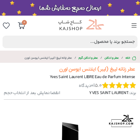
0
جستجو برند یا محصول...
خانه
عطر و ادکلن
عطر و ادکلن گرم
عطر زنانه لیبغ (لیبر) اینتنس ایوسن لورن
عطر زنانه لیبغ (لیبر) اینتنس ایوسن لورن
Yves Saint Laurent LIBRE Eau de Parfum Intense
|
5.0
0
دیدگاه
برند:
YVES SAINT LAURENT
انقضا:
نمایش بعد از انتخاب حجم